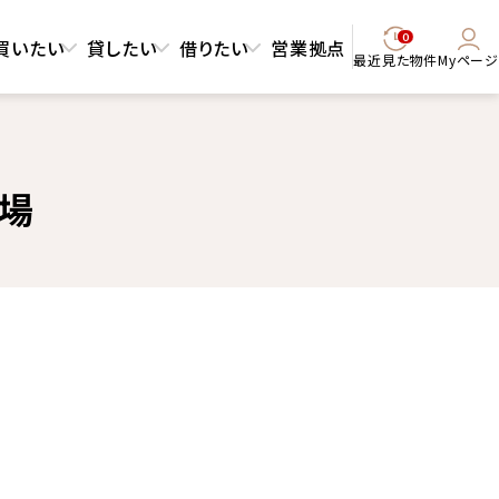
0
買いたい
貸したい
借りたい
営業拠点
最近見た物件
Myページ
相場