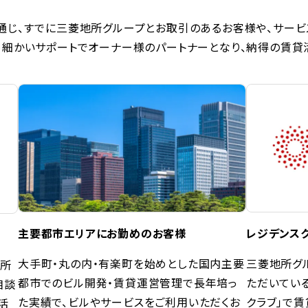
通じ、すでに三菱地所グループとお取引のあるお客様や、サー
細かいサポートでオーナー様のパートナーとなり、納得の賃貸活
主要都市エリアにお勤めのお客様
レジデンス
大手町・丸の内・有楽町を始めとした国内主要
三菱地所グ
地所
都市でのビル開発・賃貸運営管理で長年培っ
ただいてい
相談
た実績で、ビルやサービスをご利用いただくお
クラブ」で
活