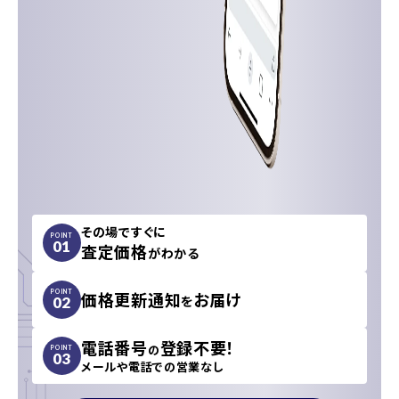
その場ですぐに
POINT
01
査定価格
がわかる
価格更新通知
お届け
POINT
を
02
電話番号
登録不要！
の
POINT
03
メールや電話での営業なし