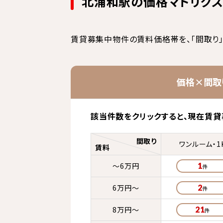
北浦和駅の価格マトリク
賃貸募集中物件の賃料価格帯を、「間取り」
価格×間取
該当件数をクリックすると、
現在賃貸
間取り
ワンルーム・1
賃料
～6万円
1
6万円～
2
8万円～
21