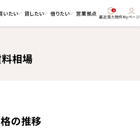
0
買いたい
貸したい
借りたい
営業拠点
最近見た物件
Myページ
賃料相場
価格の推移