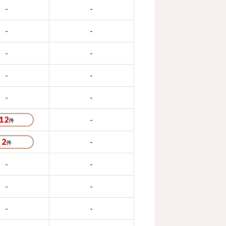
-
-
-
-
-
-
-
-
-
-
12
-
2
-
-
-
-
-
-
-