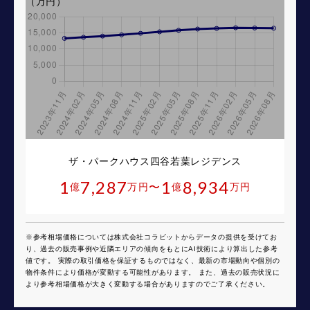
（万円）
ザ・パークハウス四谷若葉レジデンス
1
7,287
1
8,934
〜
億
万円
億
万円
※参考相場価格については株式会社コラビットからデータの提供を受けてお
り、過去の販売事例や近隣エリアの傾向をもとにAI技術により算出した参考
値です。 実際の取引価格を保証するものではなく、最新の市場動向や個別の
物件条件により価格が変動する可能性があります。 また、過去の販売状況に
より参考相場価格が大きく変動する場合がありますのでご了承ください。