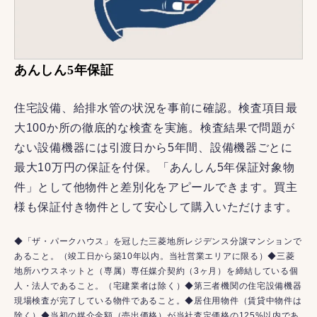
あんしん5年保証
住宅設備、給排水管の状況を事前に確認。検査項目最
大100か所の徹底的な検査を実施。検査結果で問題が
ない設備機器には引渡日から5年間、設備機器ごとに
最大10万円の保証を付保。「あんしん5年保証対象物
件」として他物件と差別化をアピールできます。買主
様も保証付き物件として安心して購入いただけます。
◆「ザ・パークハウス」を冠した三菱地所レジデンス分譲マンションで
あること。（竣工日から築10年以内。当社営業エリアに限る）◆三菱
地所ハウスネットと（専属）専任媒介契約（3ヶ月）を締結している個
人・法人であること。（宅建業者は除く）◆第三者機関の住宅設備機器
現場検査が完了している物件であること。◆居住用物件（賃貸中物件は
除く）◆当初の媒介金額（売出価格）が当社査定価格の125%以内であ