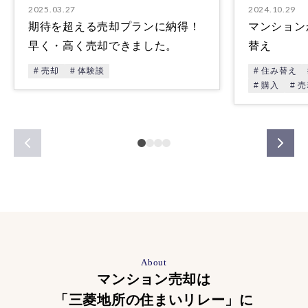
2025.03.27
2024.10.29
期待を超える売却プランに納得！
マンション
早く・高く売却できました。
替え
# 売却
# 体験談
# 住み替え
# 購入
# 
About
マンション売却は
「三菱地所の住まいリレー」に