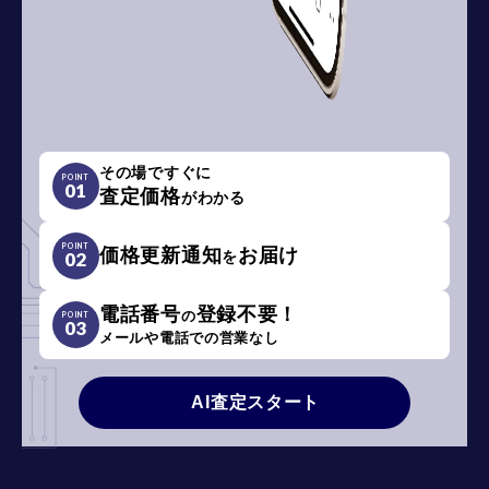
その場ですぐに
POINT
01
査定価格
がわかる
POINT
価格更新通知
お届け
を
02
電話番号
登録不要！
の
POINT
03
メールや電話での営業なし
AI査定スタート