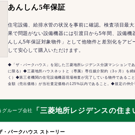
あんしん5年保証
住宅設備、給排水管の状況を事前に確認。検査項目最大
果で問題がない設備機器には引渡日から5年間、設備機
んしん5年保証対象物件」として他物件と差別化をアピ
して安心して購入いただけます。
◆「ザ・パークハウス」を冠した三菱地所レジデンス分譲マンションであ
に限る）◆三菱地所ハウスネットと（専属）専任媒介契約（3ヶ月）を締
く）◆第三者機関の住宅設備機器現場検査が完了している物件であるこ
金額（売出価格）が当社査定価格の125%以内であること。◆規定の仲
「三菱地所レジデンスの住ま
うグループ会社
ザ・パークハウス ストーリー