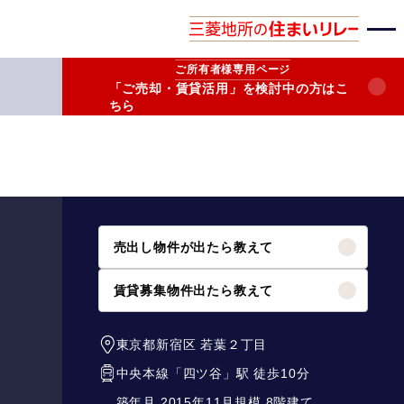
ご所有者様
専用ページ
「ご売却・賃貸活用」を検討中の方はこ
ちら
売出し物件が出たら教えて
賃貸募集物件出たら教えて
東京都新宿区
若葉２丁目
中央本線
「
四ツ谷
」駅 徒歩10分
築年月 2015年11月
規模 8階建て