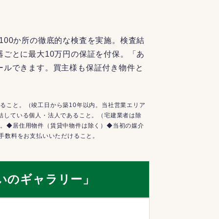
100か所の徹底的な検査を実施。検査結
器ごとに最大10万円の保証を付保。「あ
ールできます。買主様も保証付き物件と
ること。（竣工日から築10年以内。当社営業エリア
結している個人・法人であること。（宅建業者は除
と。◆居住用物件（賃貸中物件は除く）◆当初の媒介
介手数料をお支払いいただけること。
いのギャラリー」