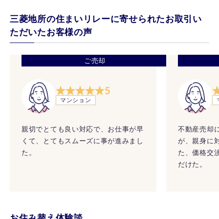
三菱地所の住まいリレーに寄せられたお取引い
ただいたお客様の声
ご売却
5
マンション
親切でとても良い対応で、お仕事が早
不動産売却
くて、とてもスムーズに事が進みまし
が、親身に
た。
た、価格交
だけた。
お住み替え体験談