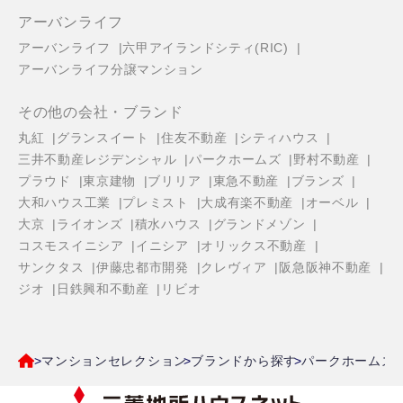
アーバンライフ
アーバンライフ
六甲アイランドシティ(RIC)
アーバンライフ分譲マンション
その他の会社・ブランド
丸紅
グランスイート
住友不動産
シティハウス
三井不動産レジデンシャル
パークホームズ
野村不動産
プラウド
東京建物
ブリリア
東急不動産
ブランズ
大和ハウス工業
プレミスト
大成有楽不動産
オーベル
大京
ライオンズ
積水ハウス
グランドメゾン
コスモスイニシア
イニシア
オリックス不動産
サンクタス
伊藤忠都市開発
クレヴィア
阪急阪神不動産
ジオ
日鉄興和不動産
リビオ
マンションセレクション
ブランドから探す
パークホームズ