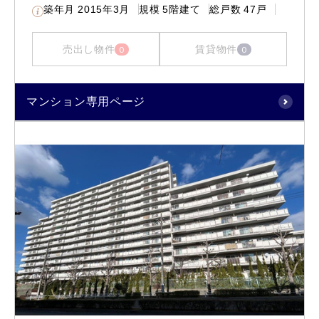
築年月
2015年3月
規模
5階建て
総戸数
47戸
売出し物件
賃貸物件
0
0
マンション専用ページ