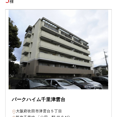
5
棟
パークハイム千里津雲台
大阪府吹田市津雲台５丁目