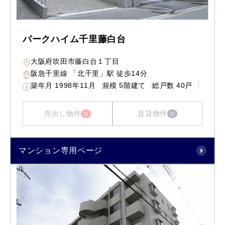
パークハイム千里藤白台
大阪府吹田市藤白台１丁目
阪急千里線 「北千里」駅 徒歩14分
築年月
1998年11月
規模
5階建て
総戸数
40戸
売出し物件
賃貸物件
0
0
マンション専用ページ