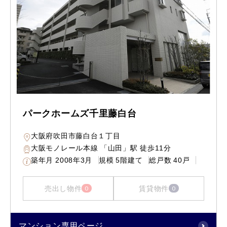
パークホームズ千里藤白台
大阪府吹田市藤白台１丁目
大阪モノレール本線 「山田」駅 徒歩11分
築年月
2008年3月
規模
5階建て
総戸数
40戸
売出し物件
賃貸物件
0
0
マンション専用ページ