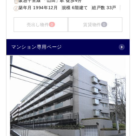
阪急千里線 「山田」駅 徒歩4分
築年月
1994年12月
規模
6階建て
総戸数
33戸
売出し物件
賃貸物件
0
0
マンション専用ページ