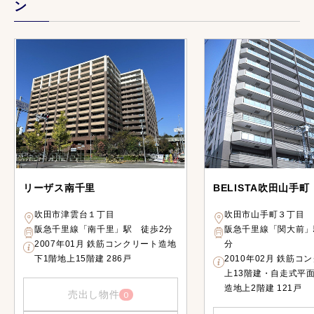
ン
リーザス南千里
BELISTA吹田山手町
吹田市津雲台１丁目
吹田市山手町３丁目
阪急千里線「南千里」駅 徒歩2分
阪急千里線「関大前」
2007年01月 鉄筋コンクリート造地
分
下1階地上15階建 286戸
2010年02月 鉄筋コ
上13階建・自走式平
造地上2階建 121戸
売出し物件
0