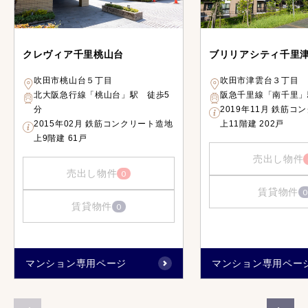
クレヴィア千里桃山台
ブリリアシティ千里
吹田市桃山台５丁目
吹田市津雲台３丁目
北大阪急行線「桃山台」駅 徒歩5
阪急千里線「南千里」
分
2019年11月 鉄筋コ
2015年02月 鉄筋コンクリート造地
上11階建 202戸
上9階建 61戸
売出し物件
売出し物件
0
賃貸物件
0
賃貸物件
0
マンション専用ページ
マンション専用ペー