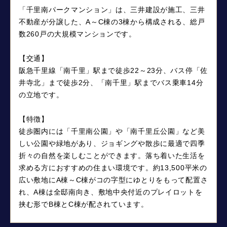
「千里南パークマンション」は、三井建設が施工、三井
不動産が分譲した、A～C棟の3棟から構成される、総戸
数260戸の大規模マンションです。
【交通】
阪急千里線「南千里」駅まで徒歩22～23分、バス停「佐
井寺北」まで徒歩2分、「南千里」駅までバス乗車14分
の立地です。
【特徴】
徒歩圏内には「千里南公園」や「南千里丘公園」など美
しい公園や緑地があり、ジョギングや散歩に最適で四季
折々の自然を楽しむことができます。落ち着いた生活を
求める方におすすめの住まい環境です。約13,500平米の
広い敷地にA棟～C棟がコの字型にゆとりをもって配置さ
れ、A棟は全邸南向き、敷地中央付近のプレイロットを
挟む形でB棟とC棟が配されています。