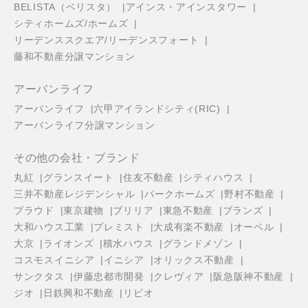
BELISTA（ベリスタ）
アインス・アインスタワー
シティホームズ/ホームズ
リーデンススクエア/リーデンスフォート
藤和不動産分譲マンション
アーバンライフ
アーバンライフ
六甲アイランドシティ(RIC)
アーバンライフ分譲マンション
その他の会社・ブランド
丸紅
グランスイート
住友不動産
シティハウス
三井不動産レジデンシャル
パークホームズ
野村不動産
プラウド
東京建物
ブリリア
東急不動産
ブランズ
大和ハウス工業
プレミスト
大成有楽不動産
オーベル
大京
ライオンズ
積水ハウス
グランドメゾン
コスモスイニシア
イニシア
オリックス不動産
サンクタス
伊藤忠都市開発
クレヴィア
阪急阪神不動産
ジオ
日鉄興和不動産
リビオ