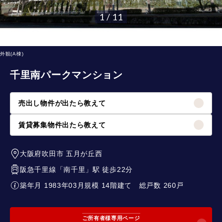
1 / 11
外観(A棟)
千里南パークマンション
売出し物件が出たら教えて
賃貸募集物件出たら教えて
大阪府吹田市
五月が丘西
阪急千里線
「
南千里
」駅 徒歩22分
築年月 1983年03月
規模 14階建て
総戸数 260戸
ご所有者様専用ページ