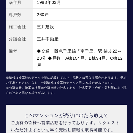
築年月
1983年03月
総戸数
260戸
施工会社
三井建設
分譲会社
三井不動産
備考
◆交通：阪急千里線「南千里」駅 徒歩22～
23分 ◆戸数：A棟154戸、B棟94戸、C棟12
戸
※情報は竣工時のデータを基に記載しており、現状とは異なる場合があります。予め
ご了承ください。なお、一部情報は竣工時データと異なる場合があります。
※分譲会社、施工会社等は分譲当時の社名であり、社名変更・合併・分割等により現
在の社名と異なる場合があります。
このマンションが売りに出たら教えて
ご所有の皆様へ営業活動を行っております。リクエスト
いただけますといち早く売出し情報を取得可能です。