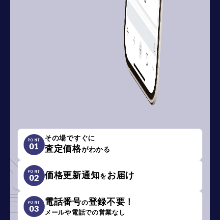
その場ですぐに
POINT
01
査定価格
がわかる
POINT
価格更新通知
お届け
を
02
電話番号
登録不要！
の
POINT
03
メールや電話での営業なし