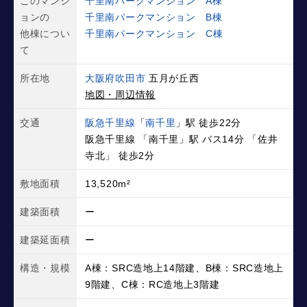
このマンシ
千里南パークマンション A棟
ョンの
千里南パークマンション B棟
他棟につい
千里南パークマンション C棟
て
所在地
大阪府吹田市
五月が丘西
地図・周辺情報
交通
阪急千里線
「
南千里
」駅 徒歩22分
阪急千里線 「南千里」駅 バス14分 「佐井
寺北」 徒歩2分
敷地面積
13,520m²
建築面積
ー
建築延面積
ー
構造・規模
A棟：SRC造地上14階建、B棟：SRC造地上
9階建、C棟：RC造地上3階建