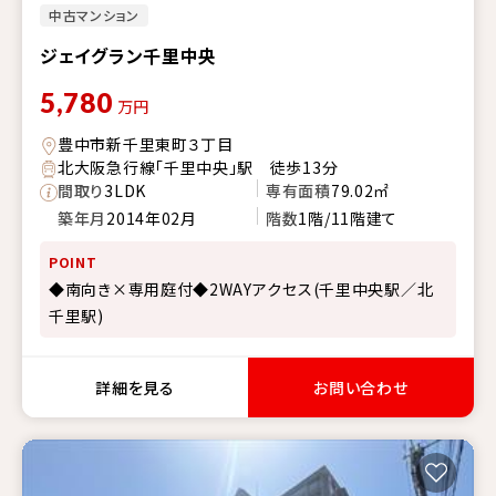
中古マンション
ジェイグラン千里中央
5,780
万円
豊中市新千里東町３丁目
北大阪急行線「千里中央」駅 徒歩13分
間取り
3LDK
専有面積
79.02㎡
築年月
2014年02月
階数
1階/11階建て
POINT
◆南向き×専用庭付◆2WAYアクセス(千里中央駅／北
千里駅)
詳細を見る
お問い合わせ