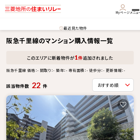
Myページ
メニュ
最近見た物件
阪急千里線のマンション購入情報一覧
1
このエリアに新着物件が
件
追加されました
阪急千里線 価格：- 間取り：- 築年：- 専有面積：- 徒歩分：- 更新情報：-
22
該当物件数
件