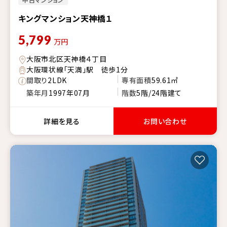
キングマンション天神橋１
5,799
万円
大阪市北区天神橋４丁目
大阪環状線「天満」駅 徒歩1分
間取り
2LDK
専有面積
59.61㎡
築年月
1997年07月
階数
5階/24階建て
詳細を見る
お問い合わせ