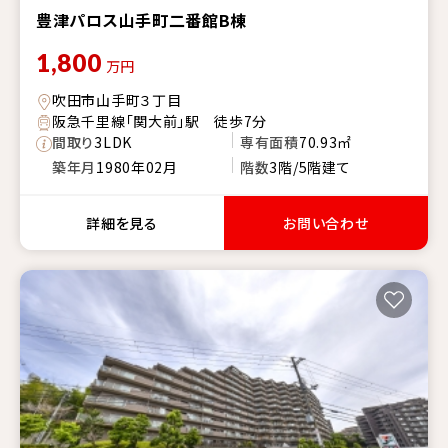
豊津パロス山手町二番館B棟
1,800
万円
吹田市山手町３丁目
阪急千里線「関大前」駅 徒歩7分
間取り
3LDK
専有面積
70.93㎡
築年月
1980年02月
階数
3階/5階建て
詳細を見る
お問い合わせ