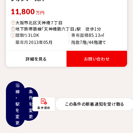
11,800
万円
大阪市北区天神橋７丁目
地下鉄堺筋線「天神橋筋六丁目」駅 徒歩1分
間取り
3LDK
専有面積
85.13㎡
築年月
2013年05月
階数
7階/44階建て
詳細を見る
お問い合わせ
沿
線
条
・
件
駅
を
この条件の新着通知を受け取る
条件保存
を
変
変
更
更