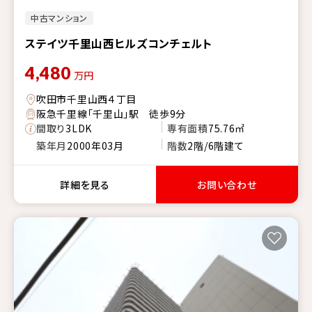
中古マンション
ステイツ千里山西ヒルズコンチェルト
4,480
万円
吹田市千里山西４丁目
阪急千里線「千里山」駅 徒歩9分
間取り
3LDK
専有面積
75.76㎡
築年月
2000年03月
階数
2階/6階建て
詳細を見る
お問い合わせ