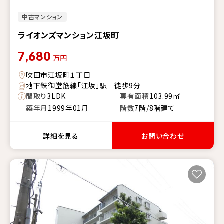
中古マンション
ライオンズマンション江坂町
7,680
万円
吹田市江坂町１丁目
地下鉄御堂筋線「江坂」駅 徒歩9分
間取り
3LDK
専有面積
103.99㎡
築年月
1999年01月
階数
7階/8階建て
詳細を見る
お問い合わせ