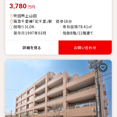
3,780
万円
吹田市上山田
阪急千里線「北千里」駅 徒歩16分
間取り
3LDK
専有面積
78.41㎡
築年月
1997年03月
階数
8階/11階建て
詳細を見る
お問い合わせ