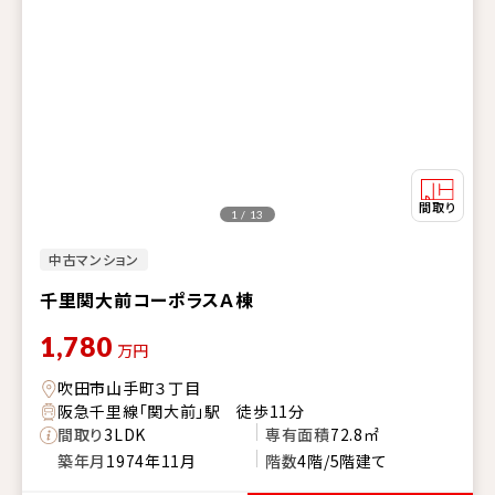
1 / 13
中古マンション
千里関大前コーポラスＡ棟
1,780
万円
吹田市山手町３丁目
阪急千里線「関大前」駅 徒歩11分
間取り
3LDK
専有面積
72.8㎡
築年月
1974年11月
階数
4階/5階建て