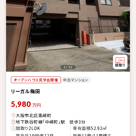
1 / 21
オープンハウス見学会開催
中古マンション
リーガル梅田
5,980
万円
大阪市北区黒崎町
地下鉄谷町線「中崎町」駅 徒歩3分
間取り
2LDK
専有面積
52.92㎡
築年月
1999年12月
階数
11階/11階建て