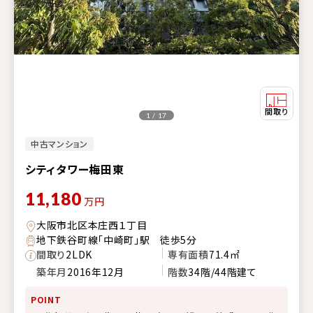
1 / 17
中古マンション
シティタワー梅田東
11,180
万円
大阪市北区本庄西１丁目
地下鉄谷町線「中崎町」駅 徒歩5分
間取り
2LDK
専有面積
71.4㎡
築年月
2016年12月
階数
34階/44階建て
POINT