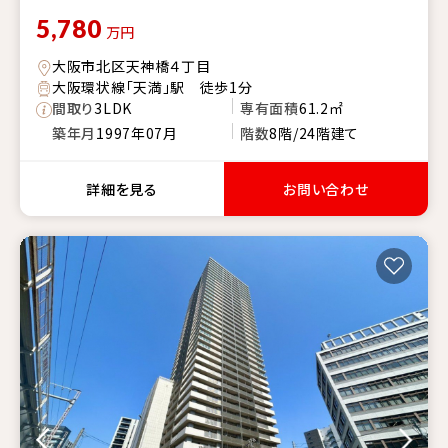
5,780
万円
大阪市北区天神橋４丁目
大阪環状線「天満」駅 徒歩1分
間取り
3LDK
専有面積
61.2㎡
築年月
1997年07月
階数
8階/24階建て
詳細を見る
お問い合わせ