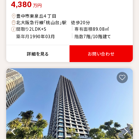
4,380
万円
豊中市東泉丘４丁目
北大阪急行線「桃山台」駅 徒歩20分
間取り
2LDK+S
専有面積
89.08㎡
築年月
1990年03月
階数
7階/10階建て
詳細を見る
お問い合わせ