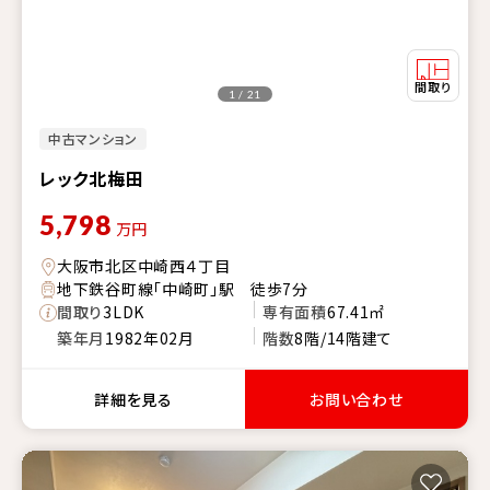
1 / 21
中古マンション
レック北梅田
5,798
万円
大阪市北区中崎西４丁目
地下鉄谷町線「中崎町」駅 徒歩7分
間取り
3LDK
専有面積
67.41㎡
築年月
1982年02月
階数
8階/14階建て
詳細を見る
お問い合わせ