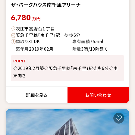
ザ・パークハウス南千里アリーナ
6,780
万円
吹田市高野台１丁目
阪急千里線「南千里」駅 徒歩6分
間取り
3LDK
専有面積
75.6㎡
築年月
2019年02月
階数
3階/10階建て
POINT
◇2019年2月築◇阪急千里線「南千里」駅徒歩6分◇南
東向き
詳細を見る
お問い合わせ