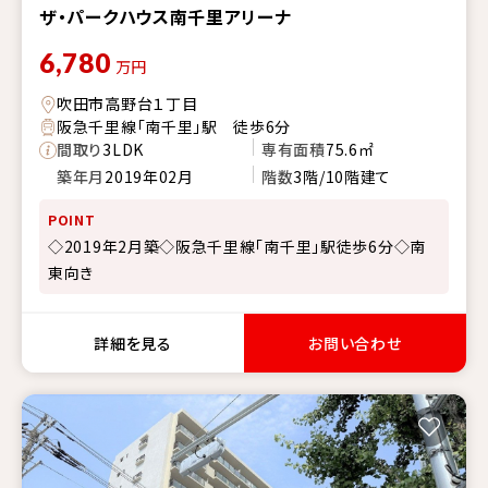
ザ・パークハウス南千里アリーナ
6,780
万円
吹田市高野台１丁目
阪急千里線「南千里」駅 徒歩6分
間取り
3LDK
専有面積
75.6㎡
築年月
2019年02月
階数
3階/10階建て
POINT
◇2019年2月築◇阪急千里線「南千里」駅徒歩6分◇南
東向き
詳細を見る
お問い合わせ