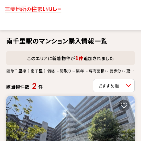
南千里駅のマンション購入情報一覧
1
このエリアに新着物件が
件
追加されました
阪急千里線 （ 南千里 ） 価格：- 間取り：- 築年：- 専有面積：- 徒歩分：- 更新
情報：-
2
該当物件数
件