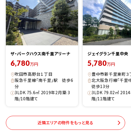
ザ・パークハウス南千里アリーナ
ジェイグラン千里中央
6,780
5,780
万円
万円
吹田市高野台１丁目
豊中市新千里東町３
阪急千里線「南千里」駅 徒歩6
北大阪急行線「千里
分
徒歩13分
3LDK 75.6㎡ 2019年2月築 3
3LDK 79.02㎡ 20
階/10階建て
階/11階建て
近隣エリアの物件をもっと見る