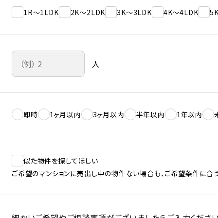
1R～1LDK
2K～2LDK
3K～3LDK
4K～4LDK
5
人
即時
1ヶ月以内
3ヶ月以内
半年以内
1年以内
似た物件を探してほしい
ご希望のマンションに売出し中の物件ない場合も、ご希望条件に合う
細かいご希望やご相談事項がございましたらご入力ください