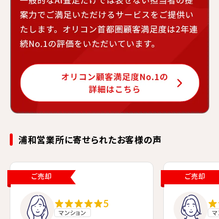
三菱地所ハウスネットは「オリコン顧客満足度No.1」という高い評価
浦和営業所に寄せられたお客様の声
ご売却
ご売却
5
マンション
マ