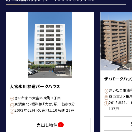
ザ・パークハ
大宮氷川参道パークハウス
さいたま市浦
京浜東北・根
さいたま市大宮区東町２丁目
2018年11
京浜東北・根岸線「大宮」駅 徒歩9分
137戸
2003年02月 RC造地上10階建 29戸
売出し物件
1