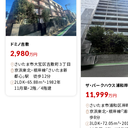
ドミノ吉敷
2,980
万円
さいたま市大宮区吉敷町３丁目
京浜東北・根岸線「さいたま新
都心」駅 徒歩12分
2LDK・65.88m²・1982年
ザ・パークハウス浦和
11月築・2階／4階建
11,999
万円
さいたま市浦和区岸
京浜東北・根岸線「浦
歩8分
3LDK・72.05m²・2