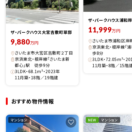
ザ・パークハウス浦和
11,999
万円
ザ・パークハウス大宮吉敷町翠邸
9,880
さいたま市浦和区岸
万円
京浜東北・根岸線「浦
さいたま市大宮区吉敷町２丁目
歩8分
京浜東北・根岸線「さいたま新
3LDK・72.05m²・2
都心」駅 徒歩9分
11月築・8階／15階
3LDK・68.1m²・2023年
11月築・18階／19階建
おすすめ物件情報
マンション
NEW
マンション