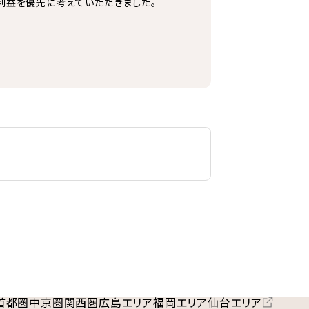
利益を優先に考えていただきました。
首都圏
中京圏
関西圏
広島エリア
福岡エリア
仙台エリア