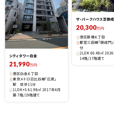
ザ・パークハウス芝御
20,300
万円
港区新橋６丁目
都営三田線「御成門」
分
2LDK 60.48㎡ 20
シティタワー白金
14階/17階建て
21,990
万円
港区白金６丁目
東京メトロ日比谷線「広尾」
駅 徒歩11分
1LDK+S 61.98㎡ 2017年4月
築 7階/19階建て