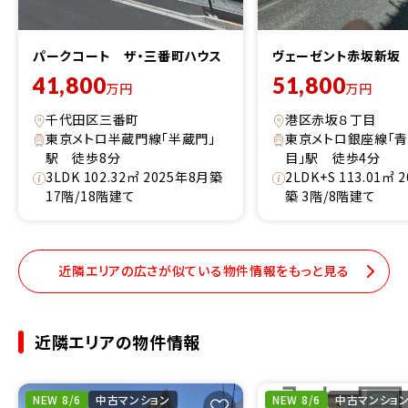
パークコート ザ・三番町ハウス
ヴェーゼント赤坂新坂
41,800
51,800
万円
万円
千代田区三番町
港区赤坂８丁目
東京メトロ半蔵門線「半蔵門」
東京メトロ銀座線「
駅 徒歩8分
目」駅 徒歩4分
3LDK 102.32㎡ 2025年8月築
2LDK+S 113.01㎡ 
17階/18階建て
築 3階/8階建て
近隣エリアの広さが似ている物件情報をもっと見る
近隣エリアの物件情報
NEW 8/6
中古マンション
NEW 8/6
中古マンショ