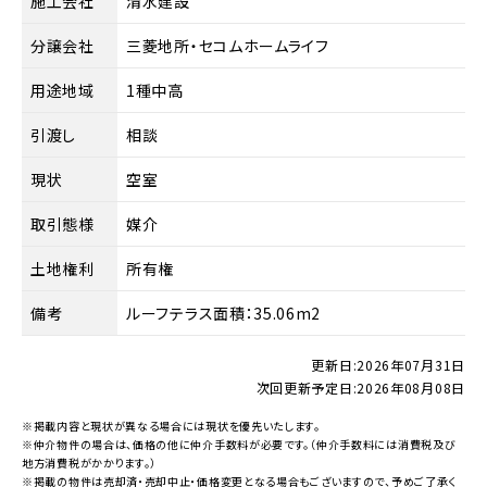
施工会社
清水建設
分譲会社
三菱地所・セコムホームライフ
用途地域
1種中高
引渡し
相談
現状
空室
取引態様
媒介
土地権利
所有権
備考
ルーフテラス面積：35.06m2
更新日:
2026年07月31日
次回更新予定日:
2026年08月08日
※掲載内容と現状が異なる場合には現状を優先いたします。
※仲介物件の場合は、価格の他に仲介手数料が必要です。（仲介手数料には消費税及び
地方消費税がかかります。）
※掲載の物件は売却済・売却中止・価格変更となる場合もございますので、予めご了承く