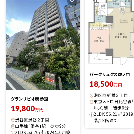
パークリュクス虎ノ門
18,500
万円
港区西新橋３丁目
グランリビオ表参道
東京メトロ日比谷線
19,800
ルズ」駅 徒歩6分
万円
2LDK 56.21㎡ 20
渋谷区渋谷２丁目
階/18階建て
山手線「渋谷」駅 徒歩9分
2LDK 53.76㎡ 2024年6月築