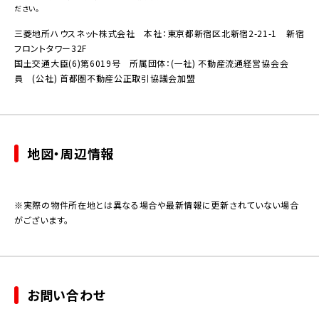
ださい。
三菱地所ハウスネット株式会社 本社：東京都新宿区北新宿2-21-1 新宿
フロントタワー32F
国土交通大臣(6)第6019号 所属団体：(一社) 不動産流通経営協会会
員 (公社) 首都圏不動産公正取引協議会加盟
地図・周辺情報
※実際の物件所在地とは異なる場合や最新情報に更新されていない場合
がございます。
お問い合わせ