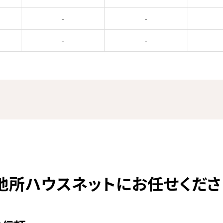
-
-
-
-
地所ハウスネットにお任せくださ