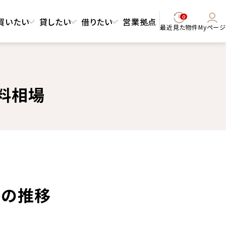
0
買いたい
貸したい
借りたい
営業拠点
最近見た物件
Myページ
料相場
格の推移