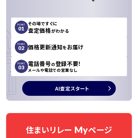
その場ですぐに
POINT
01
査定価格
がわかる
価格更新通知
お届け
POINT
を
02
電話番号
登録不要！
の
POINT
03
メールや電話での営業なし
AI査定スタート
住まいリレー
ページ
My