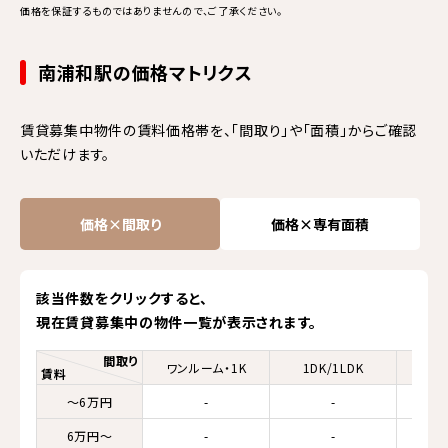
価格を保証するものではありませんので、ご了承ください。
南浦和駅の価格マトリクス
賃貸募集中物件の賃料価格帯を、「間取り」や「面積」からご確認
いただけます。
価格×間取り
価格×専有面積
該当件数をクリックすると、
現在賃貸募集中の物件一覧が表示されます。
間取り
ワンルーム・1K
1DK/1LDK
2K/
賃料
～6万円
-
-
6万円～
-
-