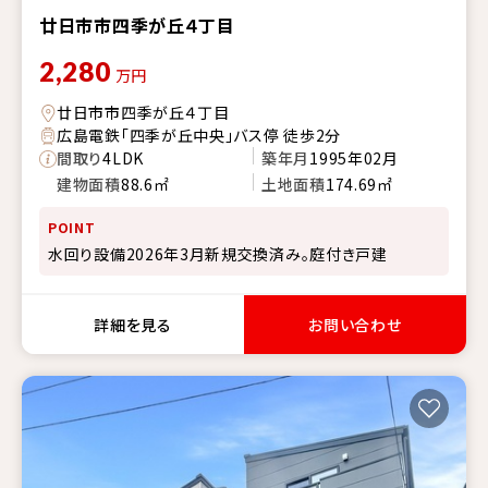
廿日市市四季が丘４丁目
2,280
万円
廿日市市四季が丘４丁目
広島電鉄「四季が丘中央」バス停 徒歩2分
間取り
4LDK
築年月
1995年02月
建物面積
88.6㎡
土地面積
174.69㎡
POINT
水回り設備2026年3月新規交換済み。庭付き戸建
詳細を見る
お問い合わせ