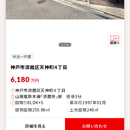
1 / 4
中古一戸建
神戸市須磨区天神町４丁目
6,180
万円
神戸市須磨区天神町４丁目
山陽電鉄本線「須磨寺」駅 徒歩3分
間取り
8LDK+S
築年月
1997年01月
建物面積
255.86㎡
土地面積
240㎡
詳細を見る
お問い合わせ