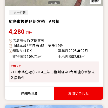
1 / 21
中古一戸建
広島市佐伯区新宮苑 A号棟
4,280
万円
広島市佐伯区新宮苑
山陽本線「五日市」駅 徒歩12分
間取り
4LDK
築年月
2025年02月
建物面積
109.71㎡
土地面積
82.93㎡
POINT
ZEH水準住宅◇2×4工法◇縦列駐車2台可能◇新築未
入居物件
詳細を見る
お問い合わせ