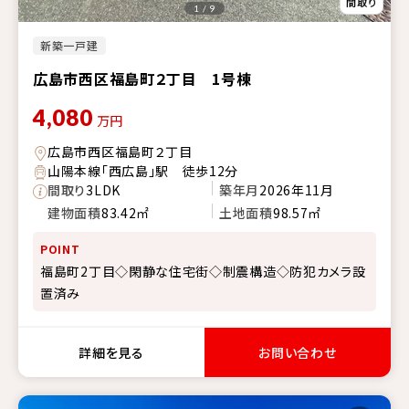
1 / 9
新築一戸建
広島市西区福島町２丁目 1号棟
4,080
万円
広島市西区福島町２丁目
山陽本線「西広島」駅 徒歩12分
間取り
3LDK
築年月
2026年11月
建物面積
83.42㎡
土地面積
98.57㎡
POINT
福島町2丁目◇閑静な住宅街◇制震構造◇防犯カメラ設
置済み
詳細を見る
お問い合わせ