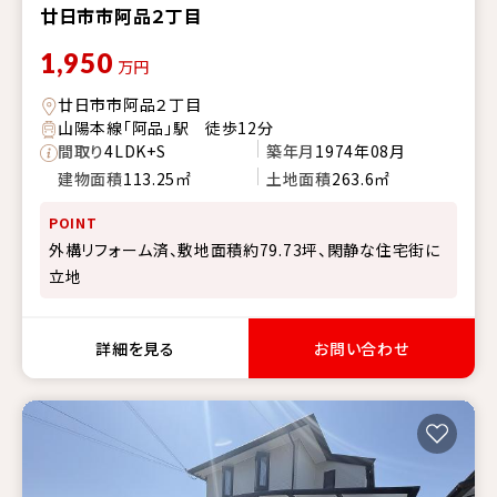
廿日市市阿品２丁目
1,950
万円
廿日市市阿品２丁目
山陽本線「阿品」駅 徒歩12分
間取り
4LDK+S
築年月
1974年08月
建物面積
113.25㎡
土地面積
263.6㎡
POINT
外構リフォーム済、敷地面積約79.73坪、閑静な住宅街に
立地
詳細を見る
お問い合わせ