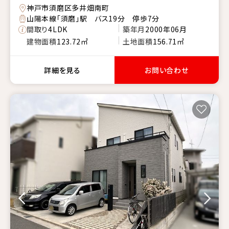
神戸市須磨区多井畑南町
山陽本線「須磨」駅 バス19分 停歩7分
間取り
4LDK
築年月
2000年06月
建物面積
123.72㎡
土地面積
156.71㎡
詳細を見る
お問い合わせ