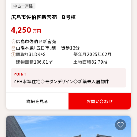
中古一戸建
広島市佐伯区新宮苑 B号棟
4,250
万円
広島市佐伯区新宮苑
山陽本線「五日市」駅 徒歩12分
間取り
3LDK+S
築年月
2025年02月
建物面積
106.81㎡
土地面積
82.79㎡
POINT
ZEH水準住宅◇モダンデザイン◇新築未入居物件
詳細を見る
お問い合わせ