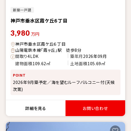
新築一戸建
神戸市垂水区霞ケ丘６丁目
3,980
万円
神戸市垂水区霞ケ丘６丁目
山陽電鉄本線「霞ヶ丘」駅 徒歩8分
間取り
4LDK
築年月
2026年09月
建物面積
109.62㎡
土地面積
105.69㎡
POINT
2026年9月築予定／海を望むルーフバルコニー付(天候
次第)
詳細を見る
お問い合わせ