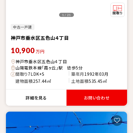
1 / 21
中古一戸建
神戸市垂水区五色山４丁目
10,900
万円
神戸市垂水区五色山４丁目
山陽電鉄本線「霞ヶ丘」駅 徒歩5分
間取り
7LDK+S
築年月
1992年03月
建物面積
257.44㎡
土地面積
535.45㎡
詳細を見る
お問い合わせ