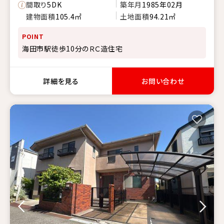
間取り
5DK
築年月
1985年02月
建物面積
105.4㎡
土地面積
94.21㎡
POINT
海田市駅徒歩10分のＲＣ造住宅
詳細を見る
お問い合わせ