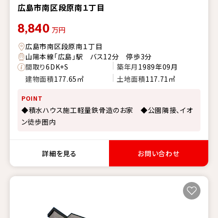
広島市南区段原南１丁目
8,840
万円
広島市南区段原南１丁目
山陽本線「広島」駅 バス12分 停歩3分
間取り
6DK+S
築年月
1989年09月
建物面積
177.65㎡
土地面積
117.71㎡
POINT
◆積水ハウス施工軽量鉄骨造のお家 ◆公園隣接、イオ
ン徒歩圏内
詳細を見る
お問い合わせ