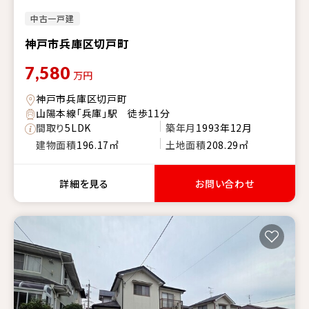
中古一戸建
神戸市兵庫区切戸町
7,580
万円
神戸市兵庫区切戸町
山陽本線「兵庫」駅 徒歩11分
間取り
5LDK
築年月
1993年12月
建物面積
196.17㎡
土地面積
208.29㎡
詳細を見る
お問い合わせ