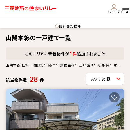
Myページ
メニュ
最近見た物件
山陽本線の一戸建て一覧
1
このエリアに新着物件が
件
追加されました
山陽本線 価格：- 間取り：- 築年：- 建物面積：- 土地面積：- 徒歩分：- 更新
情報：-
28
該当物件数
件