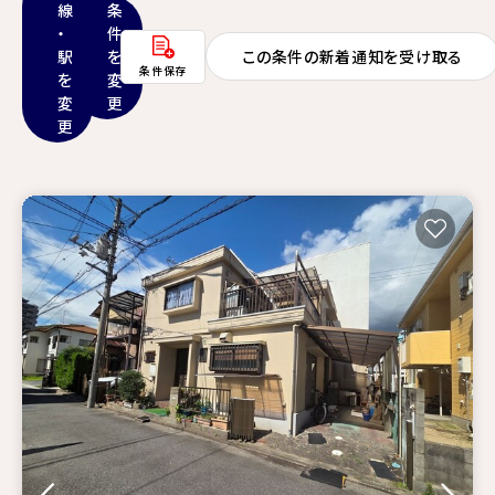
線
条
・
件
駅
を
この条件の新着通知を受け取る
条件保存
を
変
変
更
更