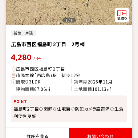
1 / 9
新築一戸建
広島市西区福島町２丁目 2号棟
4,280
万円
広島市西区福島町２丁目
山陽本線「西広島」駅 徒歩12分
間取り
3LDK
築年月
2026年11月
建物面積
87.06㎡
土地面積
101.13㎡
POINT
福島町2丁目◇閑静な住宅街◇防犯カメラ設置済◇生活
利便性良好
詳細を見る
お問い合わせ