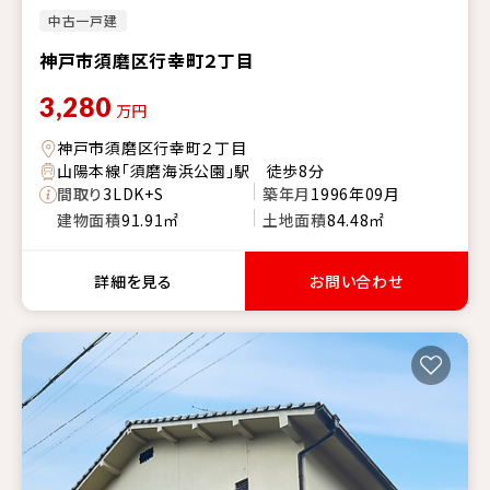
中古一戸建
神戸市須磨区行幸町２丁目
3,280
万円
神戸市須磨区行幸町２丁目
山陽本線「須磨海浜公園」駅 徒歩8分
間取り
3LDK+S
築年月
1996年09月
建物面積
91.91㎡
土地面積
84.48㎡
詳細を見る
お問い合わせ