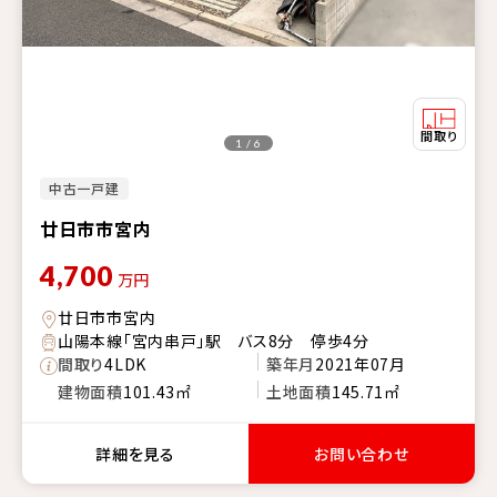
1 / 6
中古一戸建
廿日市市宮内
4,700
万円
廿日市市宮内
山陽本線「宮内串戸」駅 バス8分 停歩4分
間取り
4LDK
築年月
2021年07月
建物面積
101.43㎡
土地面積
145.71㎡
詳細を見る
お問い合わせ