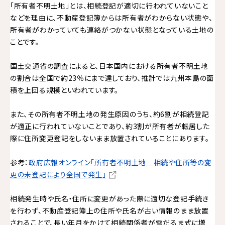
「所有者不明土地」とは、相続登記が適切に行われていないこと
などを理由に、不動産登記簿からは所有者がわからない状態や、
所有者がわかっていても連絡がつかない状態となっている土地の
ことです。
国土交通省の調査によると、日本国内における所有者不明土地
の割合は全国で約23％にまで達しており、推計では九州本島の面
積を上回る規模といわれています。
また、その所有者不明土地の発生原因のうち、約6割が相続登記
が適正に行われていないことであり、約3割が所有者が転居した
際に住所変更登記をしないまま放置されていることにあります。
参考：
政府広報オンライン「所有者不明土地 相続や住所等の変
更の未登記により全国で発生」
相続発生時や氏名・住所に変更があった際に適切な登記手続き
を行わず、不動産登記簿上の住所や氏名が古い情報のまま放置
されることで、長い年月をかけて相続関係者が雪だるま式に増