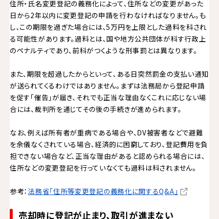
住所・氏名変更登記の義務化によって、住所などの変更があった
日から2年以内に変更登記の申請を行わなければなりません。も
し、この期限を過ぎた場合には、5万円を上限とした過料を科され
る可能性があります。過料とは、国や地方公共団体が科す行政上
のペナルティであり、前科がつくような刑事罰とは異なります。
また、期限を超過したからといって、ある日突然罰金の支払い通知
が送られてくるわけではありません。まずは法務局から登記申請
を促す「催告」が届き、それでも正当な理由なくこれに応じない場
合には、裁判所を通じてその後の手続きが進められます。
なお、例えば所有者が重病である場合や、DV被害者などで避難
を余儀なくされている場合、経済的に困窮しており、登記費用を負
担できない場合など、正当な理由があると認められる場合には、
住所などの変更登記を行っていなくても過料は科されません。
参考：
法務省「住所等変更登記の義務化に関するQ&A」
売却時に登記が止まり、取引が進まない