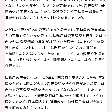
となるリスクを構造的に防ぐことが可能です。また、変更登記の申
請自体が不要となることから、登録免許税や司法書士報酬の負
担がゼロになることも大きな利点といえるでしょう。
ただし、住所や氏名の変更があった場合でも、不動産の所有者本
人の了承を得られない限りは、法務局は変更登記を行うことはで
きません。登記情報の異動が検知された場合には、あらかじめ登
録したメールアドレスに対し、法務局から送付される通知メール
を確認しなければならないため、メールアドレスの変更や迷惑メ
ールへの振り分けなどによって確認漏れとならないように注意が
必要です。
法務局の照会については、2年に1回程度と予想されるため、不動
産を売却する際など今すぐ変更登記を行う必要がある場面には、
自分で変更登記申請を行わなければならないケースもあるでし
ょう。さらに、スマート変更登記は住基ネットと連携することが前
提となるため、日本国内に住所票のない海外居住者は必然的に
当制度の対象外となります。