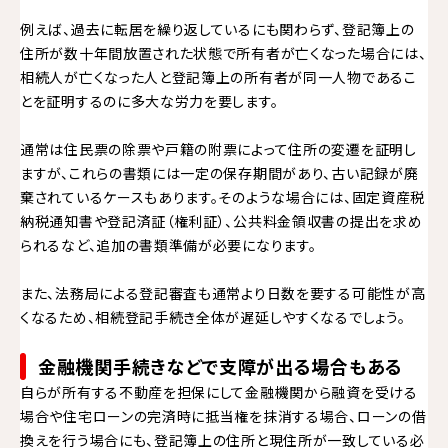
例えば、過去に転居を繰り返しているにも関わらず、登記簿上の
住所が数十年間放置された状態で所有者が亡くなった場合には、
相続人が亡くなった人と登記簿上の所有者が同一人物であるこ
とを証明するのに多大な労力を要します。
通常は住民票の除票や戸籍の附票によって住所の変遷を証明し
ますが、これらの書類には一定の保存期間があり、古い記録が廃
棄されているケースもあります。そのような場合には、固定資産税
納税通知書や登記済証（権利証）、公共料金領収書の提出を求め
られるなど、追加の書類準備が必要になります。
また、法務局による登記審査も通常より日数を要する可能性が高
くなるため、相続登記手続き全体が遅延しやすくなるでしょう。
金融機関手続きなどで支障が出る場合もある
自らが所有する不動産を担保にして金融機関から融資を受ける
場合や住宅ローンの完済時に抵当権を抹消する場合、ローンの借
換えを行う場合にも、登記簿上の住所と現住所が一致している必