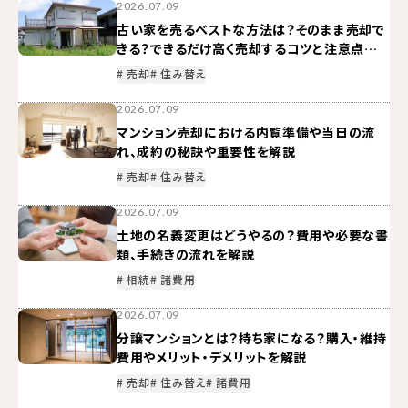
2026.07.09
古い家を売るベストな方法は？そのまま売却で
きる？できるだけ高く売却するコツと注意点を
解説
# 売却
# 住み替え
2026.07.09
マンション売却における内覧準備や当日の流
れ、成約の秘訣や重要性を解説
# 売却
# 住み替え
2026.07.09
土地の名義変更はどうやるの？費用や必要な書
類、手続きの流れを解説
# 相続
# 諸費用
2026.07.09
分譲マンションとは？持ち家になる？購入・維持
費用やメリット・デメリットを解説
# 売却
# 住み替え
# 諸費用