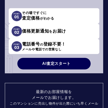
その場ですぐに
POINT
01
査定価格
がわかる
POINT
価格更新通知
お届け
を
02
電話番号
登録不要！
の
POINT
03
メールや電話での営業なし
AI査定スタート
最新のお部屋情報を
メールでお届けします。
このマンションに売出し物件が出た際にいち早くメール