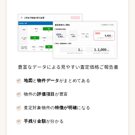
地図
と
物件データ
がまとめてある
物件の
評価項目
が豊富
査定対象物件の
特徴が明確
になる
手残り金額
が分かる