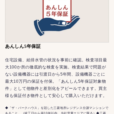
あんしん5年保証
住宅設備、給排水管の状況を事前に確認。検査項目最
大100か所の徹底的な検査を実施。検査結果で問題が
ない設備機器には引渡日から5年間、設備機器ごとに
最大10万円の保証を付保。「あんしん5年保証対象物
件」として他物件と差別化をアピールできます。買主
様も保証付き物件として安心して購入いただけます。
◆「ザ・パークハウス」を冠した三菱地所レジデンス分譲マンションで
あること。（竣工日から築10年以内。当社営業エリアに限る）◆三菱