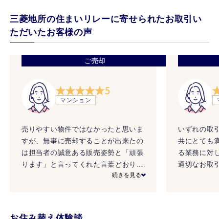
三菱地所の住まいリレーに寄せられたお取引い
ただいたお客様の声
ご売却
5
マンション
売りやすい物件ではなかったと思いま
いずれの取
すが、無事に売却することが出来たの
共にとても
は担当者の誠意ある販売姿勢と「頑張
る業務に対
ります」と言ってくれた言葉どおりに
適切なお取
続きを見る
努力いただいたからと感謝していま
下さったこ
す。誰もが欲しがる物件を売るよりも
ず、不動産
条件が厳しい物件に真剣に取り組む方
をもってい
が営業の世界では難しい。それを頑張
せすること
お住み替え体験談