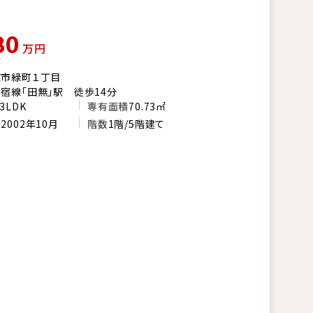
80
万円
京市緑町１丁目
宿線「田無」駅 徒歩14分
3LDK
専有面積
70.73㎡
月
2002年10月
階数
1階/5階建て