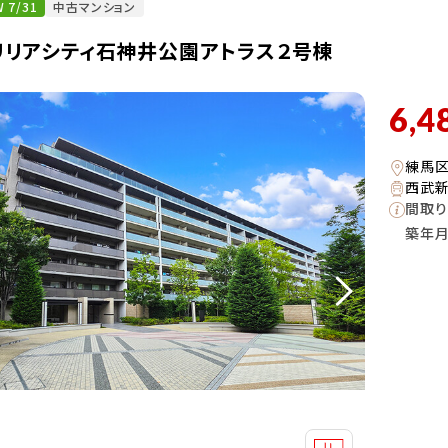
 7/31
中古マンション
リリアシティ石神井公園アトラス２号棟
6,4
練馬
西武新
間取り
築年