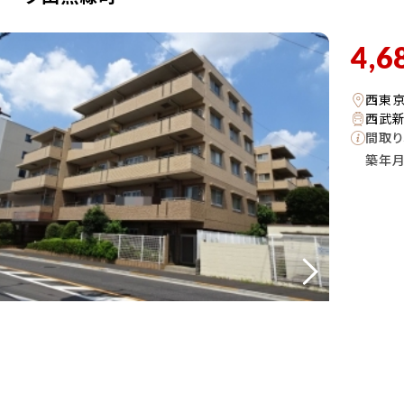
4,6
西東
西武新
間取り
築年