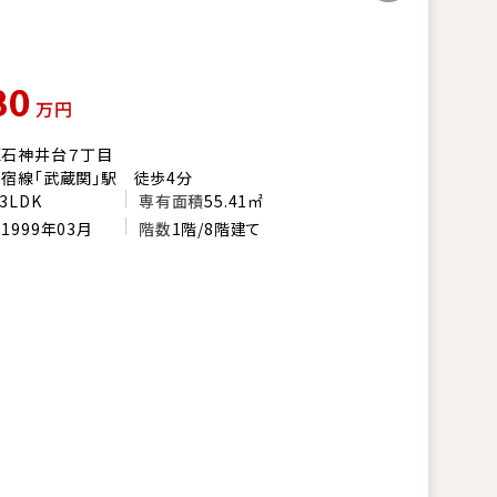
80
万円
区石神井台７丁目
宿線「武蔵関」駅 徒歩4分
3LDK
専有面積
55.41㎡
月
1999年03月
階数
1階/8階建て