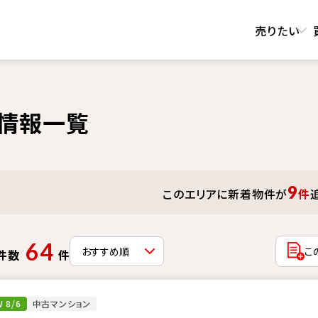
売りたい
情報一覧
9
このエリアに新着物件が
件
64
こ
件数
件
 8/6
中古マンション