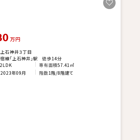
80
万円
区上石神井３丁目
宿線「上石神井」駅 徒歩14分
2LDK
専有面積
57.41㎡
月
2023年09月
階数
1階/8階建て