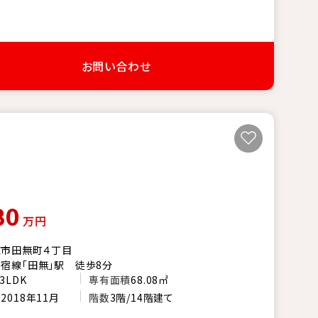
お問い合わせ
80
万円
京市田無町４丁目
宿線「田無」駅 徒歩8分
3LDK
専有面積
68.08㎡
月
2018年11月
階数
3階/14階建て