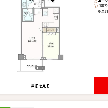
山手線
間取り
築年
1 / 1
詳細を見る