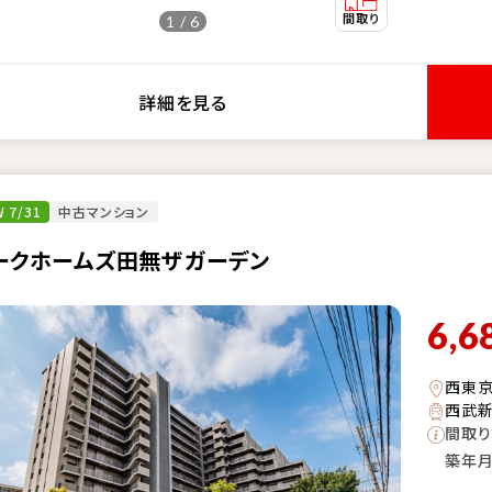
1 / 6
詳細を見る
 7/31
中古マンション
ークホームズ田無ザガーデン
6,6
西東
西武新
間取り
築年