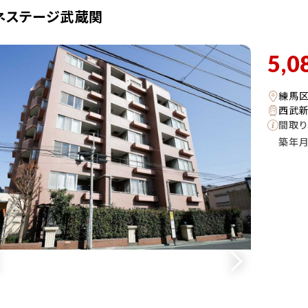
ネステージ武蔵関
5,0
練馬
西武新
間取り
築年