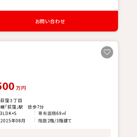
お問い合わせ
500
万円
区荻窪３丁目
線「荻窪」駅 徒歩7分
3LDK+S
専有面積
69㎡
月
2015年08月
階数
2階/3階建て