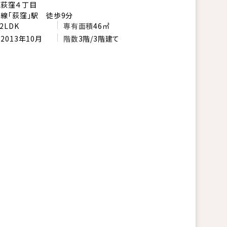
区荻窪４丁目
線「荻窪」駅 徒歩9分
2LDK
専有面積
46㎡
月
2013年10月
階数
3階/3階建て