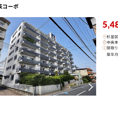
荻コーポ
5,4
杉並
中央本
間取り
築年