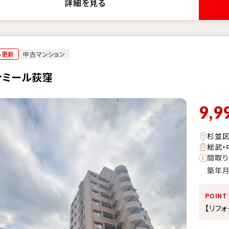
詳細を見る
格更新
中古マンション
ァミール荻窪
9,9
杉並
総武・
間取り
築年
POINT
【リフ