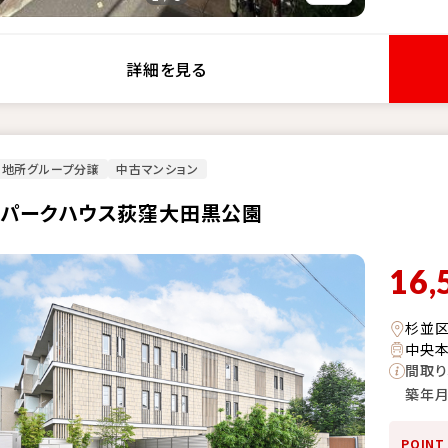
詳細を見る
菱地所グループ分譲
中古マンション
・パークハウス荻窪大田黒公園
16,
杉並
中央本
間取り
築年
POINT