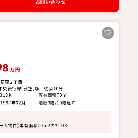
お問い合わせ
98
万円
区荻窪２丁目
中央緩行線「荻窪」駅 徒歩10分
3LDK
専有面積
70㎡
月
1997年02月
階数
3階/10階建て
ォーム物件】専有面積70m2の３LDK