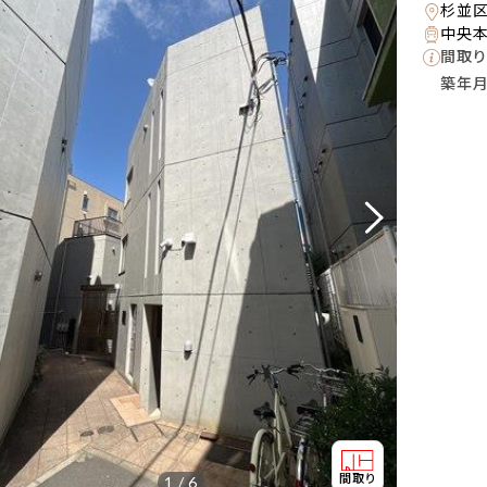
杉並
中央本
間取り
築年
1 / 6