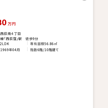
80
万円
区西荻南４丁目
線「西荻窪」駅 徒歩9分
2LDK
専有面積
56.86㎡
月
1969年04月
階数
6階/10階建て