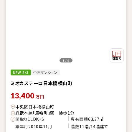
1 / 6
NEW 8/3
中古マンション
ミオカステーロ日本橋横山町
13,400
万円
中央区日本橋横山町
総武本線「馬喰町」駅 徒歩1分
間取り
1LDK+S
専有面積
63.27㎡
築年月
2010年11月
階数
11階/14階建て