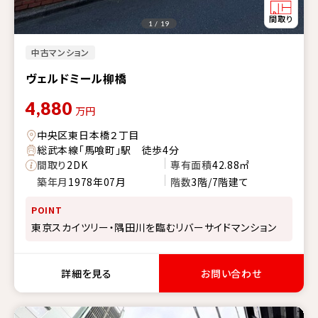
1 / 19
中古マンション
ヴェルドミール柳橋
4,880
万円
中央区東日本橋２丁目
総武本線「馬喰町」駅 徒歩4分
間取り
2DK
専有面積
42.88㎡
築年月
1978年07月
階数
3階/7階建て
POINT
東京スカイツリー・隅田川を臨むリバーサイドマンション
詳細を見る
お問い合わせ