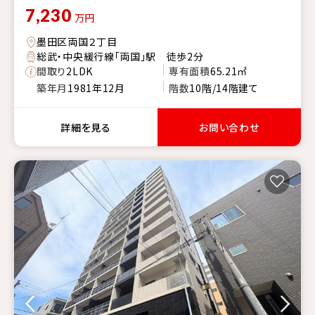
7,230
万円
墨田区両国２丁目
総武・中央緩行線「両国」駅 徒歩2分
間取り
2LDK
専有面積
65.21㎡
築年月
1981年12月
階数
10階/14階建て
詳細を見る
お問い合わせ