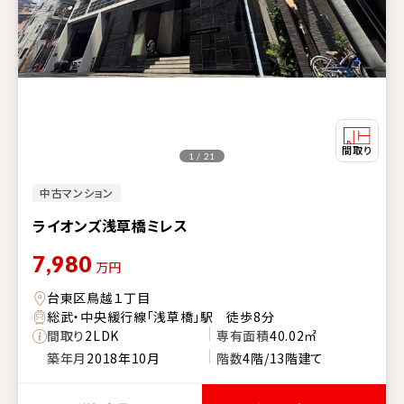
1 / 21
中古マンション
ライオンズ浅草橋ミレス
7,980
万円
台東区鳥越１丁目
総武・中央緩行線「浅草橋」駅 徒歩8分
間取り
2LDK
専有面積
40.02㎡
築年月
2018年10月
階数
4階/13階建て