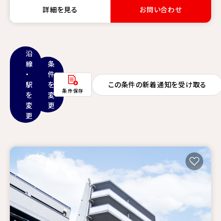
詳細を見る
お問い合わせ
沿
線
条
・
件
駅
を
この条件の新着通知を受け取る
条件保存
を
変
変
更
更