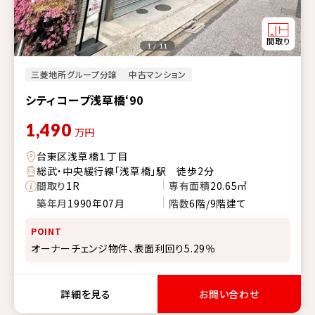
1 / 11
三菱地所グループ分譲
中古マンション
シティコープ浅草橋‘90
1,490
万円
台東区浅草橋１丁目
総武・中央緩行線「浅草橋」駅 徒歩2分
間取り
1R
専有面積
20.65㎡
築年月
1990年07月
階数
6階/9階建て
POINT
オーナーチェンジ物件、表面利回り5.29％
詳細を見る
お問い合わせ