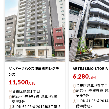
ザ・パークハウス浅草橋西レジデ
ARTESSIMO STORIA
ンス
6,280
万円
11,500
万円
台東区浅草橋５丁目
総武・中央緩行線「
台東区鳥越１丁目
徒歩7分
総武・中央緩行線「浅草橋」駅
1LDK 41.05㎡ 20
徒歩8分
階/8階建て
3LDK 62.03㎡ 2012年3月築 3