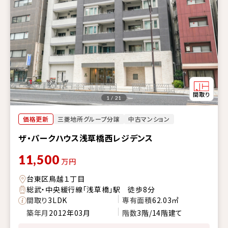
1 / 21
価格更新
三菱地所グループ分譲
中古マンション
ザ・パークハウス浅草橋西レジデンス
11,500
万円
台東区鳥越１丁目
総武・中央緩行線「浅草橋」駅 徒歩8分
間取り
3LDK
専有面積
62.03㎡
築年月
2012年03月
階数
3階/14階建て