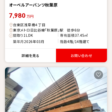
オーベルアーバンツ秋葉原
7,980
万円
台東区浅草橋４丁目
東京メトロ日比谷線「秋葉原」駅 徒歩6分
間取り
1LDK
専有面積
37.45㎡
築年月
2026年03月
階数
4階/14階建て
詳細を見る
お問い合わせ