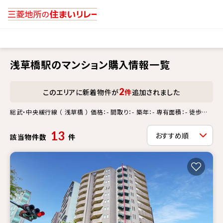
浅草橋駅のマンション購入情報一覧
2
このエリアに新着物件が
件
追加されました
総武・中央緩行線 （ 浅草橋 ） 価格：- 間取り：- 築年：- 専有面積：- 徒歩
分：- 更新情報：-
13
該当物件数
件