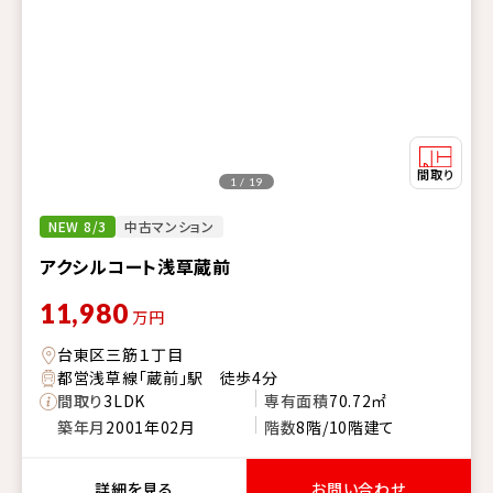
1 / 19
NEW 8/3
中古マンション
アクシルコート浅草蔵前
11,980
万円
台東区三筋１丁目
都営浅草線「蔵前」駅 徒歩4分
間取り
3LDK
専有面積
70.72㎡
築年月
2001年02月
階数
8階/10階建て
詳細を見る
お問い合わせ