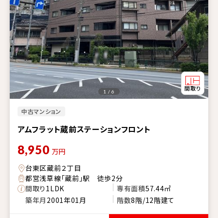
1 / 6
中古マンション
アムフラット蔵前ステーションフロント
8,950
万円
台東区蔵前２丁目
都営浅草線「蔵前」駅 徒歩2分
間取り
1LDK
専有面積
57.44㎡
築年月
2001年01月
階数
8階/12階建て