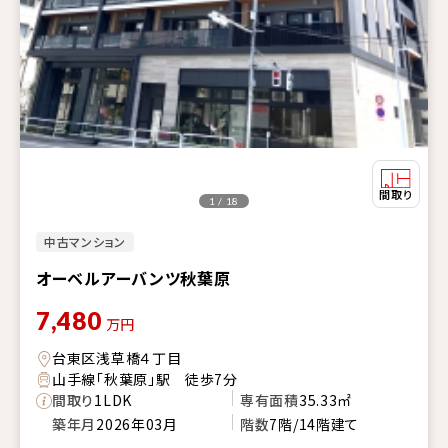
1 / 18
中古マンション
オーベルアーバンツ秋葉原
7,480
万円
台東区浅草橋４丁目
山手線「秋葉原」駅 徒歩7分
間取り
1LDK
専有面積
35.33㎡
築年月
2026年03月
階数
7階/14階建て