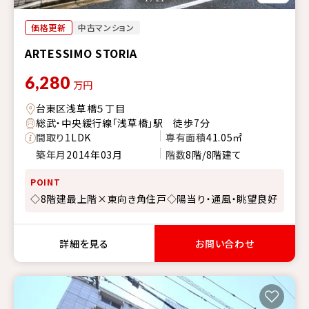
価格更新
中古マンション
ARTESSIMO STORIA
6,280
万円
台東区浅草橋５丁目
総武・中央緩行線「浅草橋」駅 徒歩7分
間取り
1LDK
専有面積
41.05㎡
築年月
2014年03月
階数
8階/8階建て
POINT
◇8階建最上階×東向き角住戸◇陽当り・通風・眺望良好
詳細を見る
お問い合わせ