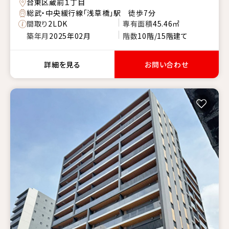
台東区蔵前１丁目
総武・中央緩行線「浅草橋」駅 徒歩7分
間取り
2LDK
専有面積
45.46㎡
築年月
2025年02月
階数
10階/15階建て
詳細を見る
お問い合わせ