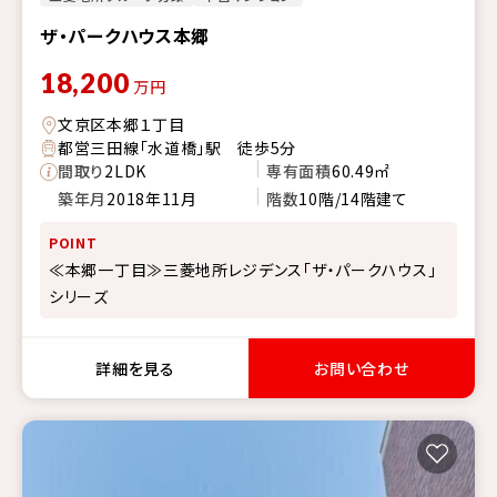
ザ・パークハウス本郷
18,200
万円
文京区本郷１丁目
都営三田線「水道橋」駅 徒歩5分
間取り
2LDK
専有面積
60.49㎡
築年月
2018年11月
階数
10階/14階建て
POINT
≪本郷一丁目≫三菱地所レジデンス「ザ・パークハウス」
シリーズ
詳細を見る
お問い合わせ