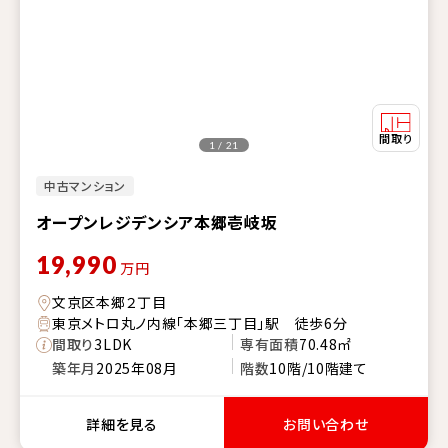
1 / 21
中古マンション
オープンレジデンシア本郷壱岐坂
19,990
万円
文京区本郷２丁目
東京メトロ丸ノ内線「本郷三丁目」駅 徒歩6分
間取り
3LDK
専有面積
70.48㎡
築年月
2025年08月
階数
10階/10階建て
詳細を見る
お問い合わせ