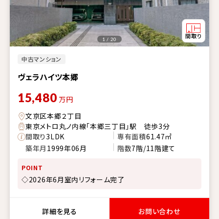
1 / 20
中古マンション
ヴェラハイツ本郷
15,480
万円
文京区本郷２丁目
東京メトロ丸ノ内線「本郷三丁目」駅 徒歩3分
間取り
3LDK
専有面積
61.47㎡
築年月
1999年06月
階数
7階/11階建て
POINT
◇2026年6月室内リフォーム完了
詳細を見る
お問い合わせ