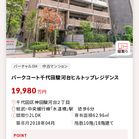
1 / 21
バーチャルOH
中古マンション
パークコート千代田駿河台ヒルトップレジデンス
19,980
万円
千代田区神田駿河台２丁目
総武・中央緩行線「水道橋」駅 徒歩6分
間取り
2LDK
専有面積
62.96㎡
築年月
2018年04月
階数
10階/18階建て
POINT