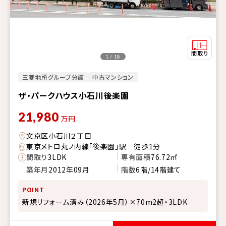
1 / 18
三菱地所グループ分譲
中古マンション
ザ・パークハウス小石川後楽園
21,980
万円
文京区小石川２丁目
東京メトロ丸ノ内線「後楽園」駅 徒歩1分
間取り
3LDK
専有面積
76.72㎡
築年月
2012年09月
階数
6階/14階建て
POINT
新規リフォーム済み（2026年5月）×70m2超・3LDK