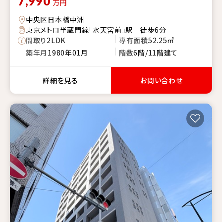
7,990
万円
中央区日本橋中洲
東京メトロ半蔵門線「水天宮前」駅 徒歩6分
間取り
2LDK
専有面積
52.25㎡
築年月
1980年01月
階数
6階/11階建て
詳細を見る
お問い合わせ