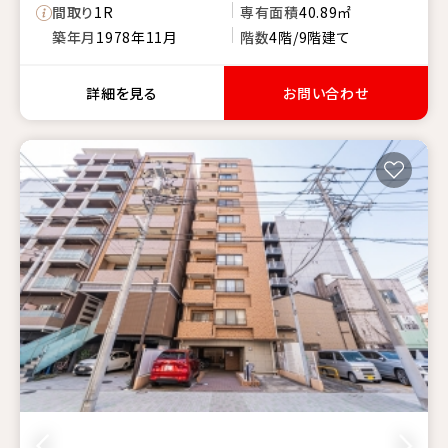
間取り
1R
専有面積
40.89㎡
築年月
1978年11月
階数
4階/9階建て
詳細を見る
お問い合わせ