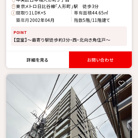
東京メトロ日比谷線「人形町」駅 徒歩3分
間取り
1LDK+S
専有面積
44.65㎡
築年月
2002年04月
階数
5階/11階建て
POINT
【空室】～最寄り駅徒歩約3分・西・北向き角住戸～
詳細を見る
お問い合わせ