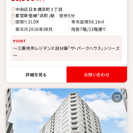
中央区日本橋浜町３丁目
都営新宿線「浜町」駅 徒歩5分
間取り
2LDK
専有面積
56.16㎡
築年月
2016年08月
階数
7階/13階建て
POINT
～三菱地所レジデンス旧分譲「ザ・パークハウス」シリーズ
～
詳細を見る
お問い合わせ