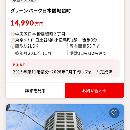
グリーンパーク日本橋堀留町
14,990
万円
中央区日本橋堀留町２丁目
東京メトロ日比谷線「小伝馬町」駅 徒歩3分
間取り
2LDK
専有面積
53.7㎡
築年月
2015年11月
階数
11階/12階建て
POINT
2015年築11階部分・2026年7月下旬リフォーム完成済
詳細を見る
お問い合わせ