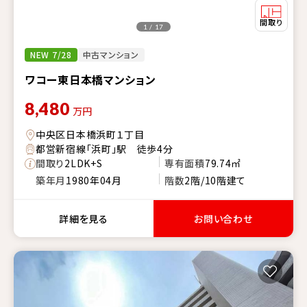
1 / 17
NEW 7/28
中古マンション
ワコー東日本橋マンション
8,480
万円
中央区日本橋浜町１丁目
都営新宿線「浜町」駅 徒歩4分
間取り
2LDK+S
専有面積
79.74㎡
築年月
1980年04月
階数
2階/10階建て
詳細を見る
お問い合わせ