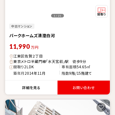
1 / 21
中古マンション
パークホームズ清澄白河
11,990
万円
江東区佐賀２丁目
東京メトロ半蔵門線「水天宮前」駅 徒歩9分
間取り
2LDK
専有面積
54.65㎡
築年月
2014年11月
階数
9階/15階建て
詳細を見る
お問い合わせ