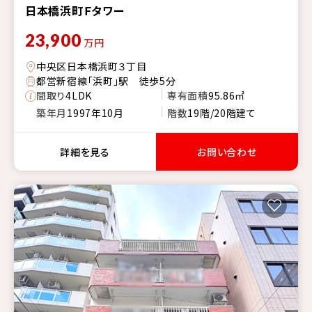
日本橋浜町Ｆタワー
23,900
万円
中央区日本橋浜町３丁目
都営新宿線「浜町」駅 徒歩5分
間取り
4LDK
専有面積
95.86㎡
築年月
1997年10月
階数
19階/20階建て
詳細を見る
お問い合わせ