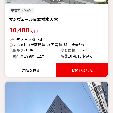
中古マンション
サンヴェール日本橋水天宮
10,480
万円
中央区日本橋中洲
東京メトロ半蔵門線「水天宮前」駅 徒歩5分
間取り
2LDK
専有面積
55.5㎡
築年月
1998年12月
階数
10階/12階建て
詳細を見る
お問い合わせ