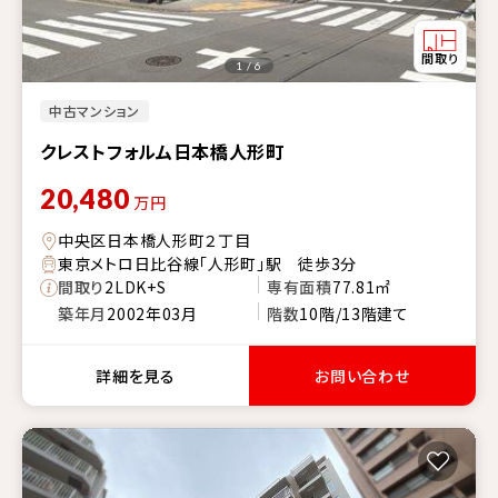
1 / 6
中古マンション
クレストフォルム日本橋人形町
20,480
万円
中央区日本橋人形町２丁目
東京メトロ日比谷線「人形町」駅 徒歩3分
間取り
2LDK+S
専有面積
77.81㎡
築年月
2002年03月
階数
10階/13階建て
詳細を見る
お問い合わせ