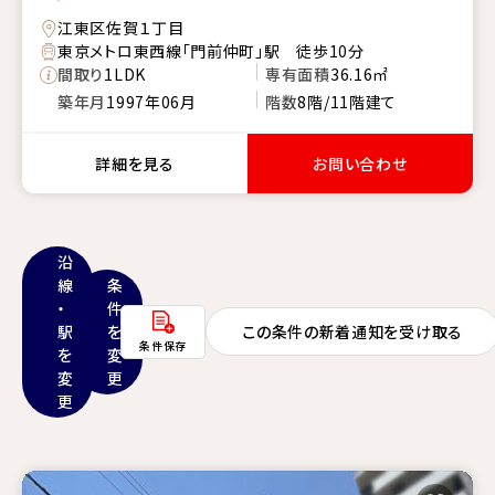
江東区佐賀１丁目
東京メトロ東西線「門前仲町」駅 徒歩10分
間取り
1LDK
専有面積
36.16㎡
築年月
1997年06月
階数
8階/11階建て
詳細を見る
お問い合わせ
沿
線
条
・
件
駅
を
この条件の新着通知を受け取る
条件保存
を
変
変
更
更