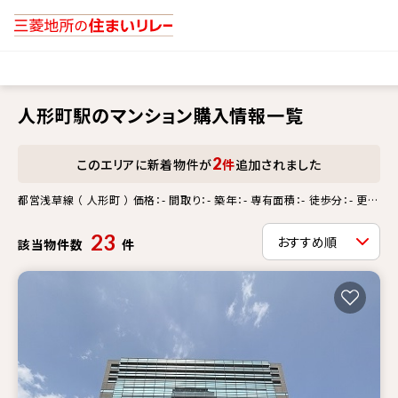
人形町駅のマンション購入情報一覧
2
このエリアに新着物件が
件
追加されました
都営浅草線 （ 人形町 ） 価格：- 間取り：- 築年：- 専有面積：- 徒歩分：- 更新
情報：-
23
該当物件数
件