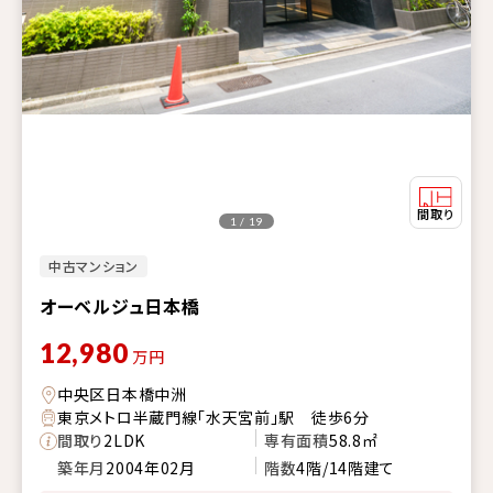
1 / 19
中古マンション
オーベルジュ日本橋
12,980
万円
中央区日本橋中洲
東京メトロ半蔵門線「水天宮前」駅 徒歩6分
間取り
2LDK
専有面積
58.8㎡
築年月
2004年02月
階数
4階/14階建て