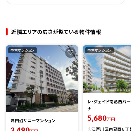
近隣エリアの広さが似ている物件情報
中古マンション
中古マンション
レ・ジェイド南葛西パ
ナ
5,680
万円
津田沼サニーマンション
2,490
江戸川区南葛西６丁