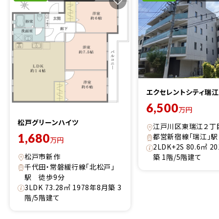
エクセレントシティ瑞江I
6,500
万円
松戸グリーンハイツ
江戸川区東瑞江２丁
1,680
都営新宿線「瑞江」駅
万円
2LDK+2S 80.6㎡ 2
松戸市新作
築 1階/5階建て
千代田・常磐緩行線「北松戸」
駅 徒歩9分
3LDK 73.28㎡ 1978年8月築 3
階/5階建て