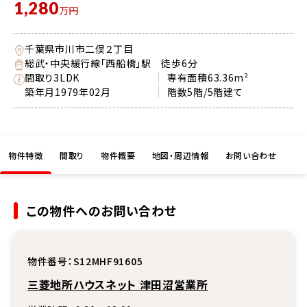
1,280
万円
千葉県市川市二俣２丁目
総武・中央緩行線「西船橋」駅 徒歩6分
間取り
3LDK
専有面積
63.36m²
築年月
1979年02月
階数
5階/5階建て
物件特徴
間取り
物件概要
地図・周辺情報
お問い合わせ
この物件へのお問い合わせ
物件番号：
S12MHF91605
三菱地所ハウスネット 津田沼営業所