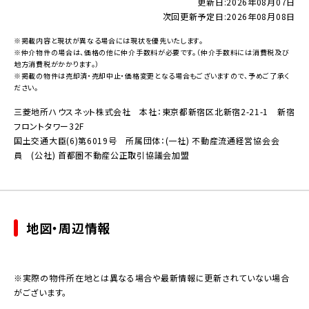
更新日:
2026年08月07日
次回更新予定日:
2026年08月08日
※掲載内容と現状が異なる場合には現状を優先いたします。
※仲介物件の場合は、価格の他に仲介手数料が必要です。（仲介手数料には消費税及び
地方消費税がかかります。）
※掲載の物件は売却済・売却中止・価格変更となる場合もございますので、予めご了承く
ださい。
三菱地所ハウスネット株式会社 本社：東京都新宿区北新宿2-21-1 新宿
フロントタワー32F
国土交通大臣(6)第6019号 所属団体：(一社) 不動産流通経営協会会
員 (公社) 首都圏不動産公正取引協議会加盟
地図・周辺情報
※実際の物件所在地とは異なる場合や最新情報に更新されていない場合
がございます。