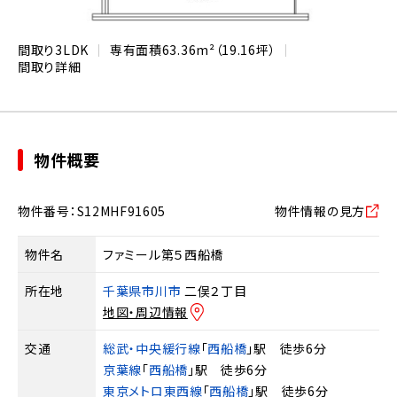
間取り
3LDK
専有面積
63.36m²（19.16坪）
間取り詳細
物件概要
物件番号：S12MHF91605
物件情報の見方
物件名
ファミール第５西船橋
所在地
千葉県市川市
二俣２丁目
地図・周辺情報
交通
総武・中央緩行線
「
西船橋
」駅 徒歩6分
京葉線
「
西船橋
」駅 徒歩6分
東京メトロ東西線
「
西船橋
」駅 徒歩6分