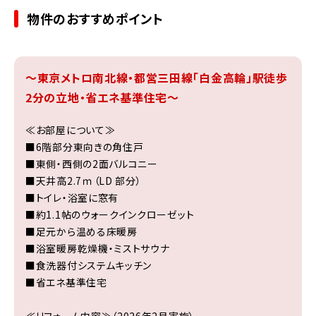
物件のおすすめポイント
～東京メトロ南北線・都営三田線「白金高輪」駅徒歩
2分の立地・省エネ基準住宅～
≪お部屋について≫
■6階部分東向きの角住戸
■東側・西側の2面バルコニー
■天井高2.7ｍ（LD 部分）
■トイレ・浴室に窓有
■約1.1帖のウォークインクローゼット
■足元から温める床暖房
■浴室暖房乾燥機・ミストサウナ
■食洗器付システムキッチン
■省エネ基準住宅
≪リフォーム内容≫（2026年2月実施）