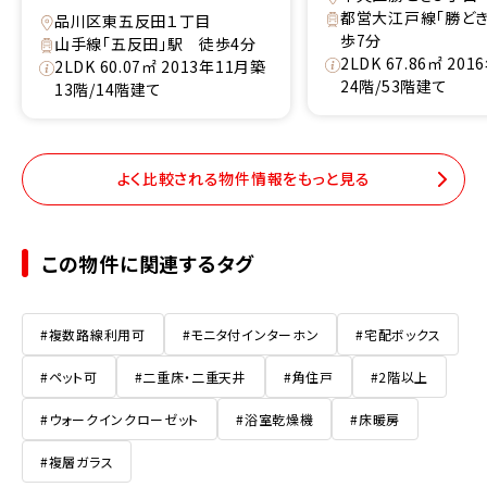
都営大江戸線「勝どき
品川区東五反田１丁目
歩7分
山手線「五反田」駅 徒歩4分
2LDK 67.86㎡ 20
2LDK 60.07㎡ 2013年11月築
24階/53階建て
13階/14階建て
よく比較される物件情報をもっと見る
この物件に関連するタグ
#複数路線利用可
#モニタ付インターホン
#宅配ボックス
#ペット可
#二重床・二重天井
#角住戸
#2階以上
#ウォークインクローゼット
#浴室乾燥機
#床暖房
#複層ガラス