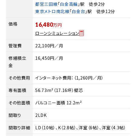
都営三田線
「
白金高輪
」駅 徒歩2分
東京メトロ南北線
「
白金台
」駅 徒歩12分
価格
16,480
万円
ローンシミュレーション
管理費
22,100円／月
修繕積立
16,450円／月
金
その他費用
インターネット費用：（1,260円／月）
専有面積
56.73m²（17.16坪）壁芯
その他面積
バルコニー面積 12.2m²
間取り
2LDK
間取り詳細
LD（10帖）、K（2.8帖）、洋室（6帖）、洋室（4.3帖）