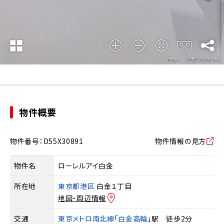
物件概要
物件番号：D55X30891
物件情報の見方
物件名
ローレルアイ白金
所在地
東京都港区
白金１丁目
地図・周辺情報
交通
東京メトロ南北線
「
白金高輪
」駅 徒歩2分