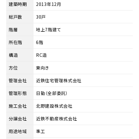
建築時期
2013年12月
総戸数
30戸
階層
地上7階建て
所在階
6階
構造
RC造
方位
東向き
管理会社
近鉄住宅管理株式会社
管理形態
日勤（全部委託）
施工会社
北野建設株式会社
分譲会社
近鉄不動産株式会社
用途地域
準工