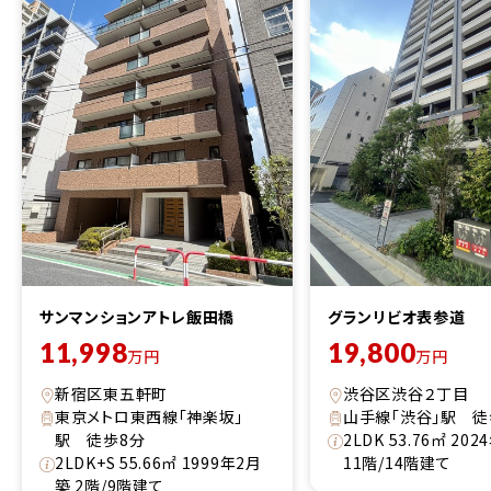
サンマンションアトレ飯田橋
グランリビオ表参道
11,998
19,800
万円
万円
新宿区東五軒町
渋谷区渋谷２丁目
東京メトロ東西線「神楽坂」
山手線「渋谷」駅 徒
駅 徒歩8分
2LDK 53.76㎡ 20
2LDK+S 55.66㎡ 1999年2月
11階/14階建て
築 2階/9階建て