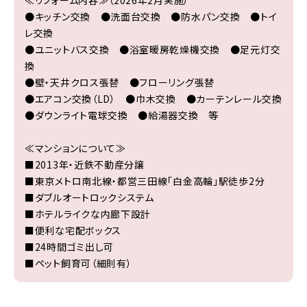
●キッチン交換 ●洗面台交換 ●防水パン交換 ●トイ
レ交換
●ユニットバス交換 ●浴室暖房乾燥機交換 ●足元灯交
換
●壁・天井クロス張替 ●フローリング張替
●エアコン交換（LD） ●巾木交換 ●カーテンレール交換
●ダウンライト電球交換 ●給湯器交換 等
≪マンションについて≫
■2013年・近鉄不動産分譲
■東京メトロ南北線・都営三田線「白金高輪」駅徒歩2分
■ダブルオートロックシステム
■ホテルライクな内廊下設計
■便利な宅配ボックス
■24時間ゴミ出し可
■ペット飼育可（細則有）