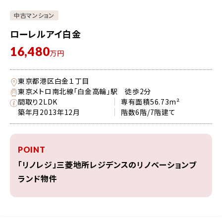
中古マンション
ローレルアイ白金
16,480
万円
東京都港区白金１丁目
東京メトロ南北線「白金高輪」駅 徒歩2分
間取り
2LDK
専有面積
56.73m²
築年月
2013年12月
階数
6階/7階建て
POINT
「リノレジ」三菱地所レジデンスのリノベーションブ
ランド物件