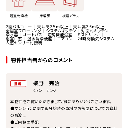
浴室乾燥機
床暖房
複層ガラス
2面バルコニー
天井高2.5m以上
天井高2.6m以上
全居室フローリング
システムキッチン
対面式キッチン
浄水器
オートバス
追焚機能浴室
ミストサウナ
浴室に窓
温水洗浄便座
エアコン
24時間換気システム
人感センサー付照明
物件担当者からのコメント
柴野 完治
担当
シバノ カンジ
本物件をご覧いただきまして、誠にありがとうございます。
●マンションに関する分譲時の資料やお部屋についての資料
のお渡し
●ご内覧の手配