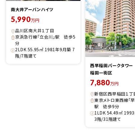
南大井アーバンハイツ
5,990
万円
品川区南大井１丁目
京浜急行線「立会川」駅 徒歩5
分
2LDK 55.95㎡ 1981年9月築 7
階/7階建て
西早稲田パークタワー
稲田一街区
7,880
万円
新宿区西早稲田１丁
東京メトロ東西線「早
駅 徒歩9分
1LDK 54.49㎡ 19
3階/31階建て