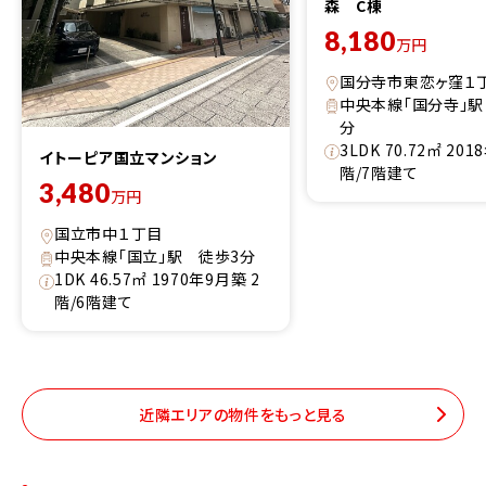
森 C棟
8,180
万円
国分寺市東恋ヶ窪１
中央本線「国分寺」駅
分
3LDK 70.72㎡ 20
イトーピア国立マンション
階/7階建て
3,480
万円
国立市中１丁目
中央本線「国立」駅 徒歩3分
1DK 46.57㎡ 1970年9月築 2
階/6階建て
近隣エリアの物件をもっと見る