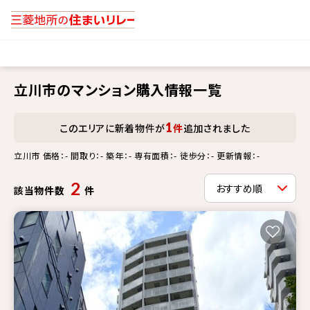
立川市のマンション購入情報一覧
1
このエリアに新着物件が
件
追加されました
立川市 価格：- 間取り：- 築年：- 専有面積：- 徒歩分：- 更新情報：-
2
該当物件数
件