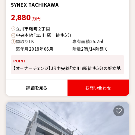
SYNEX TACHIKAWA
2,880
万円
立川市曙町２丁目
中央本線「立川」駅 徒歩5分
間取り
1K
専有面積
25.2㎡
築年月
2018年06月
階数
2階/14階建て
POINT
【オーナーチェンジ】JR中央線「立川」駅徒歩5分の好立地
詳細を見る
お問い合わせ