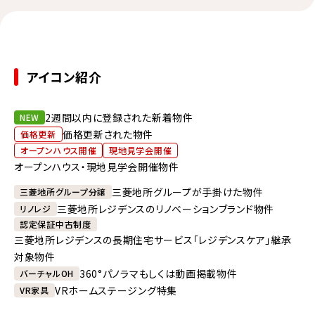
アイコン紹介
2週間以内に登録された新着物件
NEW
価格更新された物件
価格更新
オープンハウス開催
現地見学会開催
オープンハウス・現地見学会開催物件
三菱地所グループが手掛けた物件
三菱地所グループ分譲
三菱地所レジデンスのリノベーションブランド物件
リノレジ
認定保証中古制度
三菱地所レジデンスの長期住宅サービス「レジデンスケア」継承
対象物件
360°パノラマもしくは動画掲載物件
バーチャルOH
VRホームステージング特集
VR家具