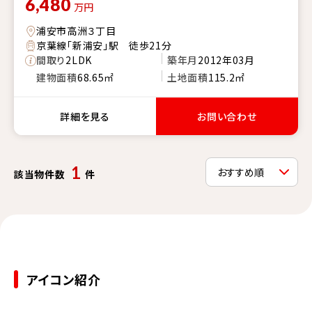
6,480
万円
浦安市高洲３丁目
京葉線「新浦安」駅 徒歩21分
間取り
2LDK
築年月
2012年03月
建物面積
68.65㎡
土地面積
115.2㎡
詳細を見る
お問い合わせ
1
該当物件数
件
アイコン紹介