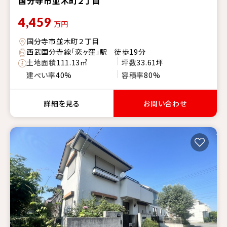
国分寺市並木町２丁目
4,459
万円
国分寺市並木町２丁目
西武国分寺線「恋ヶ窪」駅 徒歩19分
土地面積
111.13㎡
坪数
33.61坪
建ぺい率
40%
容積率
80%
詳細を見る
お問い合わせ