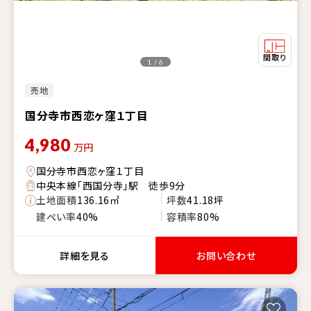
1 / 6
売地
国分寺市西恋ヶ窪１丁目
4,980
万円
国分寺市西恋ヶ窪１丁目
中央本線「西国分寺」駅 徒歩9分
土地面積
136.16㎡
坪数
41.18坪
建ぺい率
40%
容積率
80%
詳細を見る
お問い合わせ