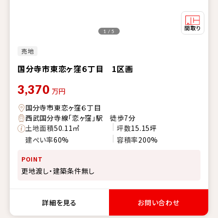
1 / 5
売地
国分寺市東恋ヶ窪６丁目 1区画
3,370
万円
国分寺市東恋ヶ窪６丁目
西武国分寺線「恋ヶ窪」駅 徒歩7分
土地面積
50.11㎡
坪数
15.15坪
建ぺい率
60%
容積率
200%
POINT
更地渡し・建築条件無し
詳細を見る
お問い合わせ