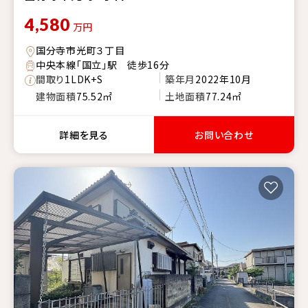
4,580
万円
国分寺市光町３丁目
中央本線「国立」駅 徒歩16分
間取り
1LDK+S
築年月
2022年10月
建物面積
75.52㎡
土地面積
77.24㎡
詳細を見る
お問い合わせ