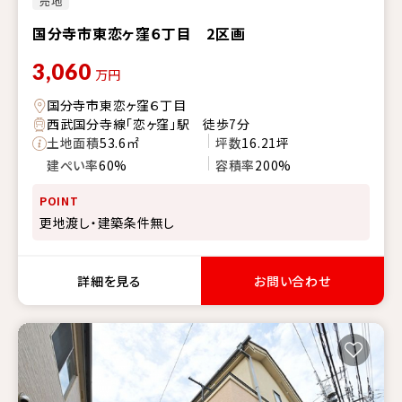
売地
国分寺市東恋ヶ窪６丁目 2区画
3,060
万円
国分寺市東恋ヶ窪６丁目
西武国分寺線「恋ヶ窪」駅 徒歩7分
土地面積
53.6㎡
坪数
16.21坪
建ぺい率
60%
容積率
200%
POINT
更地渡し・建築条件無し
詳細を見る
お問い合わせ