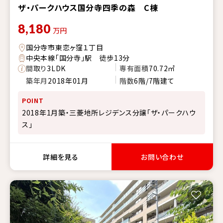
ザ・パークハウス国分寺四季の森 C棟
8,180
万円
国分寺市東恋ヶ窪１丁目
中央本線「国分寺」駅 徒歩13分
間取り
3LDK
専有面積
70.72㎡
築年月
2018年01月
階数
6階/7階建て
POINT
2018年1月築・三菱地所レジデンス分譲「ザ・パークハウ
ス」
詳細を見る
お問い合わせ