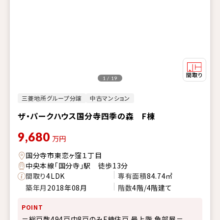
1 / 19
三菱地所グループ分譲
中古マンション
ザ・パークハウス国分寺四季の森 F棟
9,680
万円
国分寺市東恋ヶ窪１丁目
中央本線「国分寺」駅 徒歩13分
間取り
4LDK
専有面積
84.74㎡
築年月
2018年08月
階数
4階/4階建て
POINT
＝総戸数494戸中8戸のみF棟住戸 最上階 角部屋＝