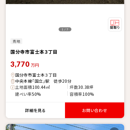
1 / 7
売地
国分寺市富士本３丁目
3,770
万円
国分寺市富士本３丁目
中央本線「国立」駅 徒歩20分
土地面積
100.44㎡
坪数
30.38坪
建ぺい率
50%
容積率
100%
詳細を見る
お問い合わせ