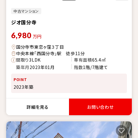
中古マンション
ジオ国分寺
6,980
万円
国分寺市東恋ヶ窪３丁目
中央本線「西国分寺」駅 徒歩11分
間取り
3LDK
専有面積
65.4㎡
築年月
2023年01月
階数
1階/7階建て
POINT
2023年築
詳細を見る
お問い合わせ