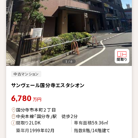
1 / 6
中古マンション
サンヴェール国分寺エスタシオン
6,780
万円
国分寺市本町２丁目
中央本線「国分寺」駅 徒歩2分
間取り
2LDK
専有面積
59.36㎡
築年月
1999年02月
階数
8階/14階建て