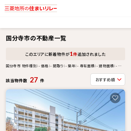
国分寺市の不動産一覧
1
このエリアに新着物件が
件
追加されました
国分寺市 物件種別：- 価格：- 間取り：- 築年：- 専有面積：- 建物面積：- 土
地面積：- 徒歩分：- 更新情報：-
27
該当物件数
件