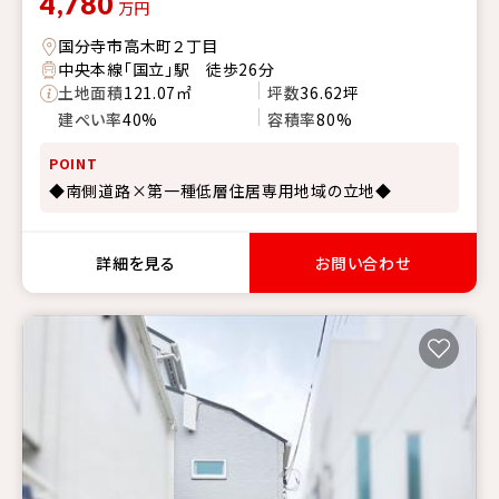
4,780
万円
国分寺市高木町２丁目
中央本線「国立」駅 徒歩26分
土地面積
121.07㎡
坪数
36.62坪
建ぺい率
40%
容積率
80%
POINT
◆南側道路×第一種低層住居専用地域の立地◆
詳細を見る
お問い合わせ