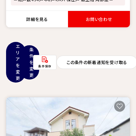
詳細を見る
お問い合わせ
エ
条
リ
件
ア
を
この条件の新着通知を受け取る
を
条件保存
変
変
更
更