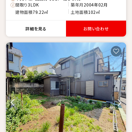
間取り
3LDK
築年月
2004年02月
建物面積
79.22㎡
土地面積
102㎡
詳細を見る
お問い合わせ