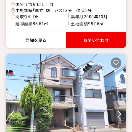
国分寺市新町１丁目
中央本線「国立」駅 バス13分 停歩2分
間取り
4LDK
築年月
2000年10月
建物面積
86.61㎡
土地面積
98.06㎡
詳細を見る
お問い合わせ