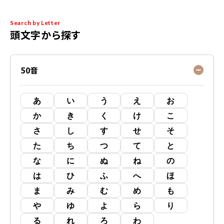
Search by Letter
頭文字から探す
50音
あ
い
う
え
お
か
き
く
け
こ
さ
し
す
せ
そ
た
ち
つ
て
と
な
に
ぬ
ね
の
は
ひ
ふ
へ
ほ
ま
み
む
め
も
や
ゆ
よ
ら
り
る
れ
ろ
わ