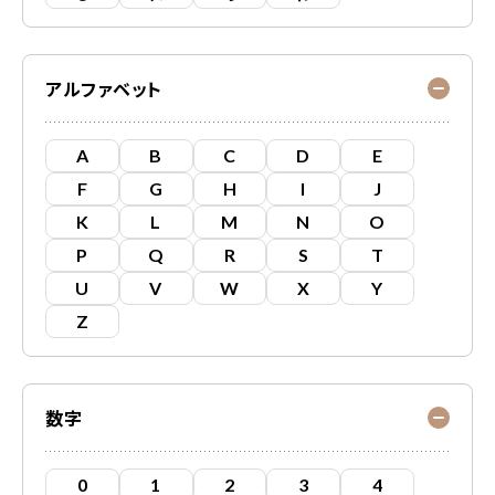
アルファベット
A
B
C
D
E
F
G
H
I
J
K
L
M
N
O
P
Q
R
S
T
U
V
W
X
Y
Z
数字
0
1
2
3
4