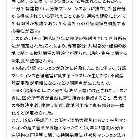
等に関する法律」。「マンション法」と呼ばれることもある。
区分所有建物とは、分譲マンションのように独立した各部分
から構成されている建物のことであり、通常の建物に比べて
所有関係が複雑であり、所有者相互の利害関係を調整する
必要性が高い。
このため、1962（昭和37）年に民法の特別法として区分所有
法が制定された。これにより、専有部分・共用部分・建物の敷
地に関する権利関係の明確化が図られ、規約・集会に関する
法制度が整備された。
その後、分譲マンションが急速に普及したことに伴って、分譲
マンションの管理運営に関するトラブルが生じたり、不動産
登記事務が煩雑になるなどの問題点が生じたので、
1983（昭和58）年に区分所有法が大幅に改正された。このと
きに、区分所有者が当然に管理組合を構成すること、集会で
の多数決主義、建替え制度、敷地利用権と専有部分の一体
化などが定められた。
また、1995（平成7）年の阪神・淡路大震災において被災マン
ションの建て替えが課題となったこと（同年に「被災区分所
有建物の再建等に関する特別措置法（「被災マンション法」）