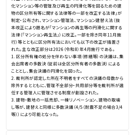
化マンション等の管理及び再生の円滑化等を図るための建
物の区分所有等に関する法律等の一部を改正する法律」が
制定・公布され、マンション管理法、マンション建替え法（抜
本改正により題名が「マンションの再生等の円滑化に関する
法律（「マンション再生法」）に改正。一部を除き同年11月施
行）等とともに区分所有法においても以下の改正が措置さ
れた。主な改正部分は2026（令和8）年4月施行である。
1. 区分所有権の処分を伴わない事項（修繕等）の決議は、集
会出席者の多数決（従前は全区分所有者の多数決）による
こととし、集会決議の円滑化を図った。
2. 裁判所が認定した所在不明者をすべての決議の母数から
除外するとともに、管理不全部分・共用部分等を裁判所が選
任する管理人に管理させる制度が創設された。
3. 建物・敷地の一括売却、一棟リノベーション、建物の取壊
し等が、建替えと同様に多数決議（4/5（耐震不足の場合3/4
等））により可能となった。