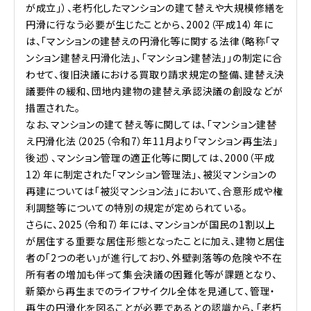
が成立」）、老朽化したマンションの建て替えや大規模修繕を
円滑に行なう必要が生じたことから、2002（平成14）年に
は、「マンションの建替えの円滑化等に関する法律（略称「マ
ンション建替え円滑化法」、「マンション建替法」」の制定に合
わせて、復旧決議における買取り請求規定の整備、建替え決
議要件の緩和、団地内建物の建替え承認決議の創設などが
措置された。
なお、マンションの建て替え等に関しては、「マンション建替
え円滑化法（2025（令和7）年11月より「マンション再生法」
後述）、マンション管理の適正化等に関しては、2000（平成
12）年に制定された「マンション管理法」、被災マンションの
再建については「被災マンション法」において、合意形成や権
利調整等についての特別の規定が定められている。
さらに、2025（令和7）年には、マンションが国民の1割以上
が居住する重要な居住形態となったことに加え、建物と居住
者の「2つの老い」が進行しており、外壁剥落等の危険や不在
所有者の増加も伴って集会決議の困難化等が課題となり、
新築から再生までのライフサイクル全体を見通して、管理・
再生の円滑化を図ることが必要であるとの認識から、「老朽