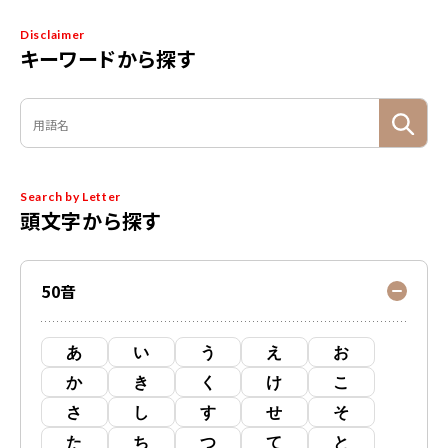
Disclaimer
キーワードから探す
Search by Letter
頭文字から探す
50音
あ
い
う
え
お
か
き
く
け
こ
さ
し
す
せ
そ
た
ち
つ
て
と