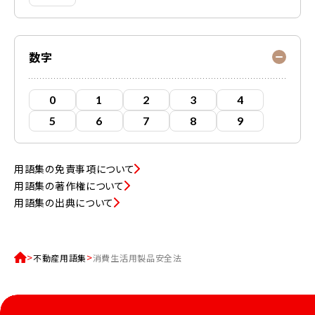
数字
0
1
2
3
4
5
6
7
8
9
用語集の免責事項について
用語集の著作権について
用語集の出典について
不動産用語集
消費生活用製品安全法