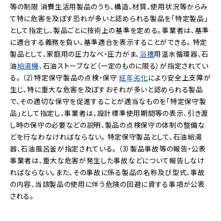
等の制限
消費生活用製品のうち、構造、材質、使用状況等からみ
て特に危害を及ぼす恐れが多いと認められる製品を「特定製品」
として指定し、製品ごとに技術上の基準を定める。事業者は、基準
に適合する義務を負い、基準適合を表示することができる。
特定
製品として、家庭用の圧力なべ・圧力がま、
浴槽
用温水循環器、石
油
給湯機
、石油ストーブなど（一定のものに限る）が指定されてい
る。
（2）特定保守製品の点検・保守
経年劣化
により安全上支障が
生じ、特に重大な危害を及ぼすおそれが多いと認められる製品
で、その適切な保守を促進することが適当なものを「特定保守製
品」として指定し、事業者は、設計標準使用期間等の表示、引き渡
し時の保守の必要などの説明、製品の点検保守の体制の整備な
どを行なわなければならない。
特定保守製品として、石油給湯
器、石油風呂釜が指定されている。
（3）製品事故等の報告・公表
事業者は、重大な危害が発生した事故などについて報告しなけ
ればならない。また、その事故に係る製品の名称及び型式、事故
の内容、当該製品の使用に伴う危険の回避に資する事項が公表
される。