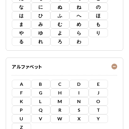
な
に
ぬ
ね
の
は
ひ
ふ
へ
ほ
ま
み
む
め
も
や
ゆ
よ
ら
り
る
れ
ろ
わ
アルファベット
A
B
C
D
E
F
G
H
I
J
K
L
M
N
O
P
Q
R
S
T
U
V
W
X
Y
Z