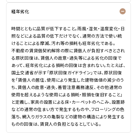
経年劣化
時間とともに品質が低下すること。雨風・湿気・温度変化・日
照などによる品質の低下だけでなく、通常の方法で使い続
けることによる摩滅、汚れ等の損耗も経年劣化である。
不動産の賃貸借契約解除の際に賃借人が負担すべきとされ
る原状回復は、賃借人の故意・過失等による劣化の回復で
あって、経年劣化による損耗の回復は含まれない。たとえば、
国土交通省が示す「原状回復ガイドライン」では、原状回復
を「賃借人の居住、使用により発生した建物価値の減少のう
ち、賃借人の故意・過失、善管注意義務違反、その他通常の
使用を超えるような使用による損耗・毀損を復旧すること」
と定義し、家具の設置による床・カーペットのへこみ、設置跡
などの通常の住まい方で発生するものや、フローリングの色
落ち、網入りガラスの亀裂などの建物の構造により発生する
ものの回復は、賃貸人の負担となるとしている。