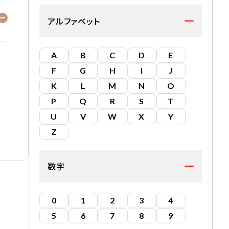
アルファベット
A
B
C
D
E
F
G
H
I
J
K
L
M
N
O
P
Q
R
S
T
U
V
W
X
Y
い
Z
数字
0
1
2
3
4
5
6
7
8
9