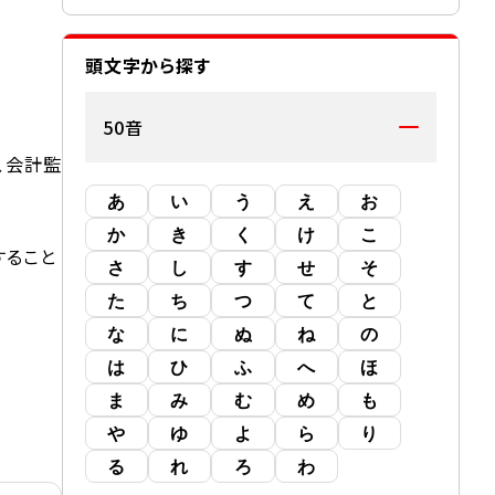
頭文字から探す
50音
、会計監
あ
い
う
え
お
か
き
く
け
こ
すること
さ
し
す
せ
そ
た
ち
つ
て
と
な
に
ぬ
ね
の
は
ひ
ふ
へ
ほ
ま
み
む
め
も
や
ゆ
よ
ら
り
る
れ
ろ
わ