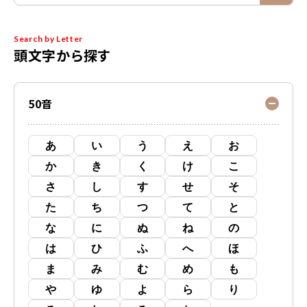
Search by Letter
頭文字から探す
50音
あ
い
う
え
お
か
き
く
け
こ
さ
し
す
せ
そ
た
ち
つ
て
と
な
に
ぬ
ね
の
は
ひ
ふ
へ
ほ
ま
み
む
め
も
や
ゆ
よ
ら
り