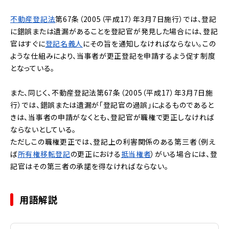
不動産登記法
第67条（2005（平成17）年3月7日施行）では、登記
に錯誤または遺漏があることを登記官が発見した場合には、登記
官はすぐに
登記名義人
にその旨を通知しなければならない。この
ような仕組みにより、当事者が更正登記を申請するよう促す制度
となっている。
また、同じく、不動産登記法第67条（2005（平成17）年3月7日施
行）では、錯誤または遺漏が「登記官の過誤」によるものであると
きは、当事者の申請がなくとも、登記官が職権で更正しなければ
ならないとしている。
ただしこの職権更正では、登記上の利害関係のある第三者（例え
ば
所有権
移転登記
の更正における
抵当権者
）がいる場合には、登
記官はその第三者の承諾を得なければならない。
用語解説