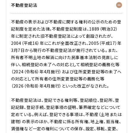
不動産登記法
不動産の表示および不動産に関する権利の公示のための登
記制度を定めた法律。不動産登記制度は、1889（明治32）
年に制定された旧不動産登記法によって創設されたが、
2004（平成16）年にこれが全面改正され、2005（平成17）年
3月7日から現行の不動産登記法が施行されている。また、
所有者不明土地の解消に向けた民事基本法制の見直しに
伴い、相続登記の未了への対応として相続登記の義務化等
（2024（令和6）年4月施行）および住所変更登記等の未了へ
の対応として所有者の住所変更登記等の義務化等
（2026（令和8）年4月施行）といった改正がなされた。
不動産登記法は、登記できる権利等、登記順位、登記所、登
記記録、登記手続、登記事項の証明、筆界確定などについて
定めている。例えば、登記できる事項は、不動産（土地または
建物）の表示のほか、不動産に係る所有権、地上権、抵当権、
賃借権など一定の権利についての保存、設定、移転、変更、