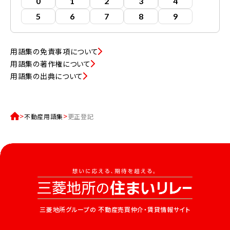
0
1
2
3
4
5
6
7
8
9
用語集の免責事項について
用語集の著作権について
用語集の出典について
不動産用語集
更正登記
三菱地所グループの
不動産売買仲介・賃貸情報サイト