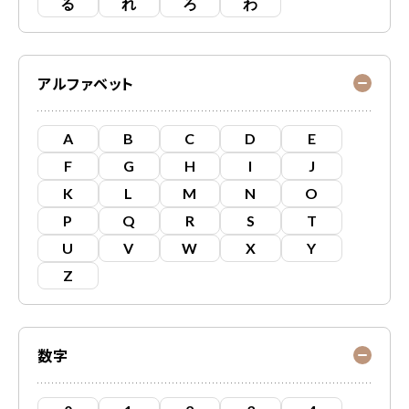
る
れ
ろ
わ
アルファベット
A
B
C
D
E
F
G
H
I
J
K
L
M
N
O
P
Q
R
S
T
U
V
W
X
Y
Z
数字