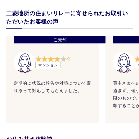
三菱地所の住まいリレーに寄せられたお取引い
ただいたお客様の声
ご売却
4
マンション
定期的に状況の報告や対策について寄
買主さまへ
り添って対応してもらえました。
過ぎず、値
限のもので
却すること