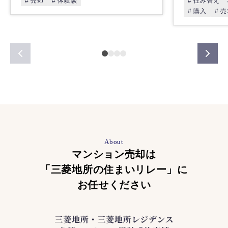
# 売却
# 体験談
# 住み替え
# 購入
# 
About
マンション売却は
「三菱地所の住まいリレー」に
お任せください