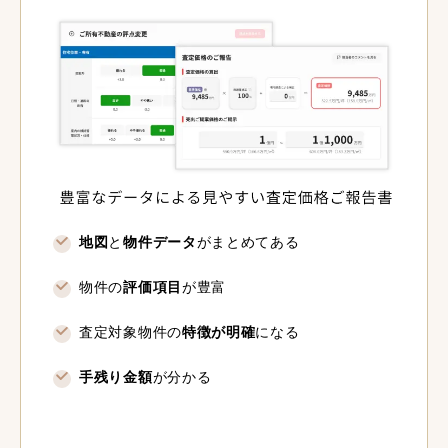
地図
と
物件データ
がまとめてある
物件の
評価項目
が豊富
査定対象物件の
特徴が明確
になる
手残り金額
が分かる