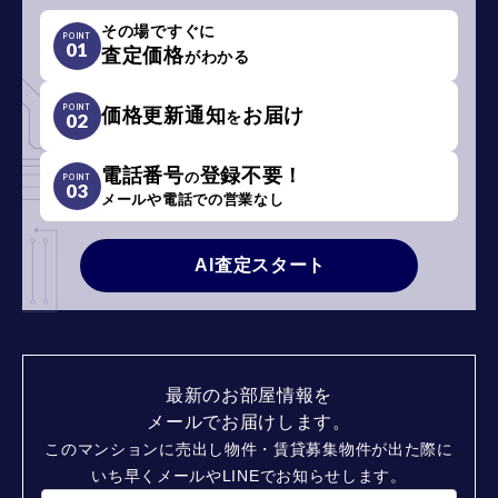
その場ですぐに
POINT
01
査定価格
がわかる
POINT
価格更新通知
お届け
を
02
電話番号
登録不要！
の
POINT
03
メールや電話での営業なし
AI査定スタート
最新のお部屋情報を
メールでお届けします。
このマンションに売出し物件・賃貸募集物件が出た際に
いち早くメールやLINEでお知らせします。