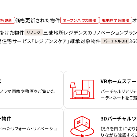
価格更新された物件
オ
価格更新
オープンハウス開催
現地見学会開催
掛けた物件
三菱地所レジデンスのリノベーションブラ
リノレジ
期住宅サービス「レジデンスケア」継承対象物件
3
バーチャルOH
ス
VRホームステ
パノラマ画像や動画をご覧いた
バーチャルリアリテ
ーディネートをご
ン物件
3Dバーチャルツ
わったリフォーム・リノベーショ
視点を自由に切り
りながら確認する