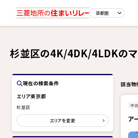
杉並区の4K/4DK/4LDK
現在の検索条件
該当物
エリア
東京都
中古
杉並区
ア
エリアを変更