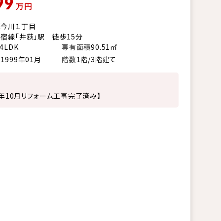
99
万円
区今川１丁目
宿線「井荻」駅 徒歩15分
4LDK
専有面積
90.51㎡
月
1999年01月
階数
1階/3階建て
25年10月リフォーム工事完了済み】