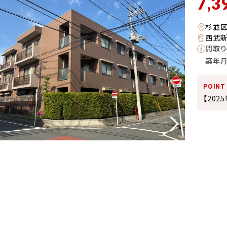
7,3
杉並
西武新
間取り
築年
POINT
【20