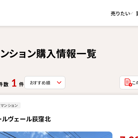
売りたい
のマンション購入情報一覧
1
こ
件数
件
マンション
ールヴェール荻窪北