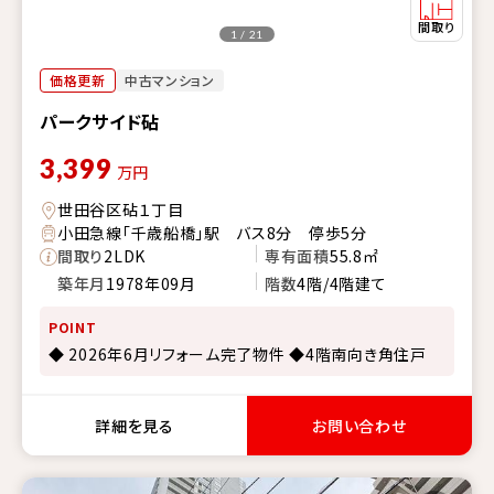
1 / 21
価格更新
中古マンション
パークサイド砧
3,399
万円
世田谷区砧１丁目
小田急線「千歳船橋」駅 バス8分 停歩5分
間取り
2LDK
専有面積
55.8㎡
築年月
1978年09月
階数
4階/4階建て
POINT
◆ 2026年6月リフォーム完了物件 ◆4階南向き角住戸
詳細を見る
お問い合わせ