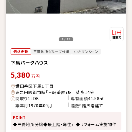
1 / 12
価格更新
三菱地所グループ分譲
中古マンション
下馬パークハウス
5,380
万円
世田谷区下馬１丁目
東急田園都市線「三軒茶屋」駅 徒歩14分
間取り
1LDK
専有面積
41.58㎡
築年月
1970年09月
階数
9階/9階建て
POINT
◆三菱地所分譲◆最上階・角住戸◆リフォーム実施物件