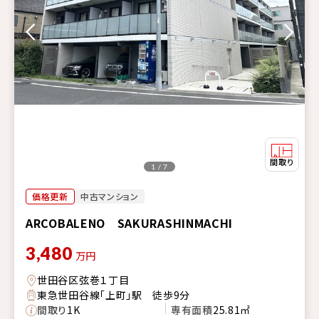
1 / 7
価格更新
中古マンション
ARCOBALENO SAKURASHINMACHI
3,480
万円
世田谷区弦巻１丁目
東急世田谷線「上町」駅 徒歩9分
間取り
1K
専有面積
25.81㎡