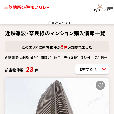
Myページ
メニュ
最近見た物件
近鉄難波・奈良線のマンション購入情報一覧
5
このエリアに新着物件が
件
追加されました
近鉄難波・奈良線 価格：- 間取り：- 築年：- 専有面積：- 徒歩分：- 更新情
報：-
23
該当物件数
件