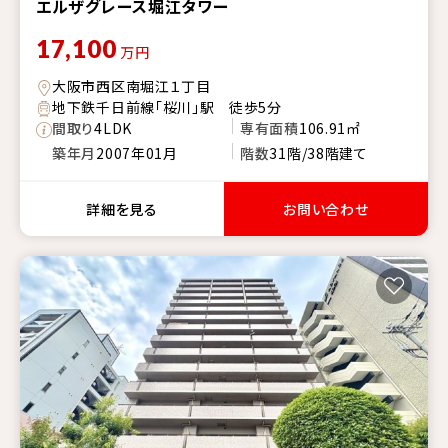
エルザグレース堀江タワー
17,100
万円
大阪市西区南堀江１丁目
地下鉄千日前線「桜川」駅 徒歩5分
間取り
4LDK
専有面積
106.91㎡
築年月
2007年01月
階数
31階/38階建て
詳細を見る
お問い合わせ