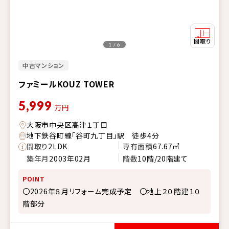
1 / 6
中古マンション
ファミールKOUZ TOWER
5,999
万円
大阪市中央区高津１丁目
地下鉄谷町線「谷町九丁目」駅 徒歩4分
間取り
2LDK
専有面積
67.67㎡
築年月
2003年02月
階数
10階/20階建て
POINT
〇2026年８月リフォーム完成予定 〇地上２０階建１０
階部分