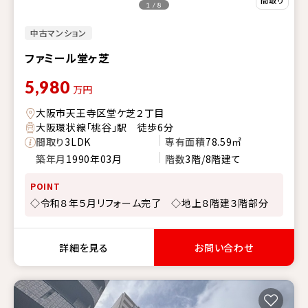
1 / 8
中古マンション
ファミール堂ヶ芝
5,980
万円
大阪市天王寺区堂ケ芝２丁目
大阪環状線「桃谷」駅 徒歩6分
間取り
3LDK
専有面積
78.59㎡
築年月
1990年03月
階数
3階/8階建て
POINT
◇令和８年５月リフォーム完了 ◇地上８階建３階部分
詳細を見る
お問い合わせ