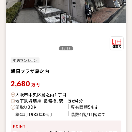
1 / 13
中古マンション
朝日プラザ島之内
2,680
万円
大阪市中央区島之内１丁目
地下鉄堺筋線「長堀橋」駅 徒歩4分
間取り
3DK
専有面積
54㎡
築年月
1983年06月
階数
4階/11階建て
POINT