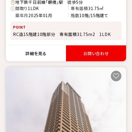
地下鉄千日前線「鶴橋」駅 徒歩5分
間取り
1LDK
専有面積
31.75㎡
築年月
2025年01月
階数
10階/15階建て
POINT
RC造15階建10階部分 専有面積31.75m2 1LDK
詳細を見る
お問い合わせ