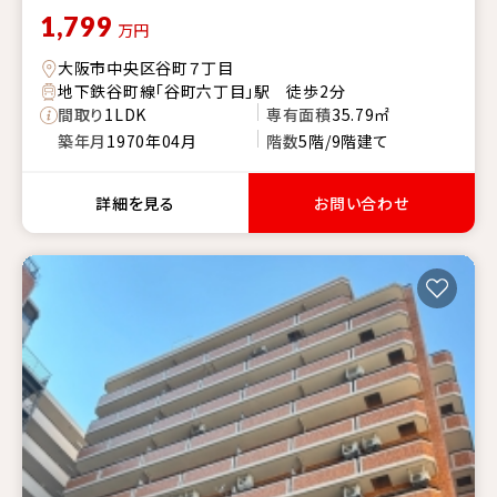
1,799
万円
大阪市中央区谷町７丁目
地下鉄谷町線「谷町六丁目」駅 徒歩2分
間取り
1LDK
専有面積
35.79㎡
築年月
1970年04月
階数
5階/9階建て
詳細を見る
お問い合わせ