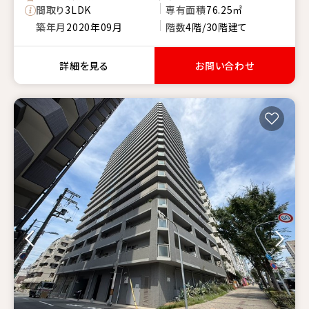
間取り
3LDK
専有面積
76.25㎡
築年月
2020年09月
階数
4階/30階建て
詳細を見る
お問い合わせ