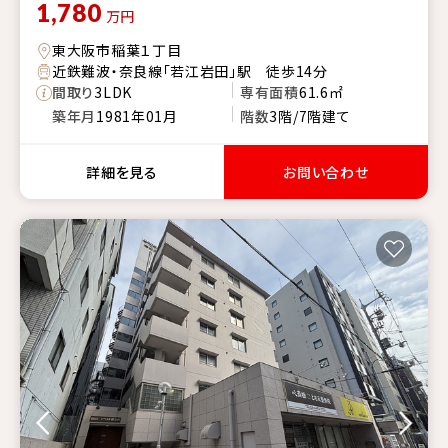
1,780
万円
東大阪市稲葉１丁目
近鉄難波・奈良線「若江岩田」駅 徒歩14分
間取り
3LDK
専有面積
61.6㎡
築年月
1981年01月
階数
3階/7階建て
詳細を見る
お問い合わせ