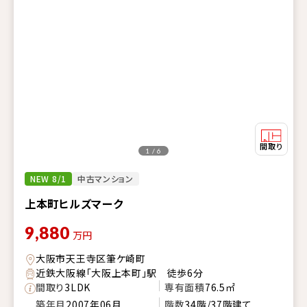
1 / 6
NEW 8/1
中古マンション
上本町ヒルズマーク
9,880
万円
大阪市天王寺区筆ケ崎町
近鉄大阪線「大阪上本町」駅 徒歩6分
間取り
3LDK
専有面積
76.5㎡
築年月
2007年06月
階数
34階/37階建て