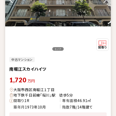
1 / 7
中古マンション
南堀江スカイハイツ
1,720
万円
大阪市西区南堀江１丁目
地下鉄千日前線「桜川」駅 徒歩5分
間取り
1R
専有面積
46.91㎡
築年月
1973年10月
階数
7階/14階建て