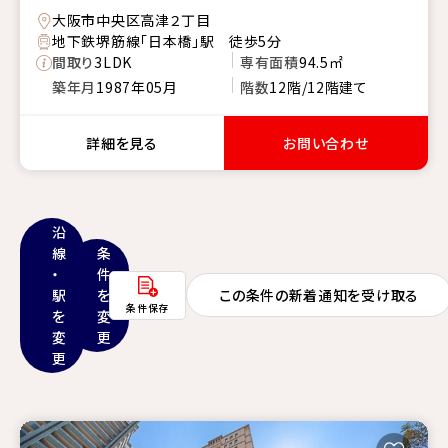
大阪市中央区高津２丁目
地下鉄堺筋線「日本橋」駅 徒歩5分
間取り
3LDK
専有面積
94.5㎡
築年月
1987年05月
階数
12階/12階建て
詳細を見る
お問い合わせ
沿
線
条
・
件
駅
を
この条件の新着通知を受け取る
条件保存
を
変
変
更
更