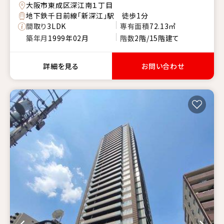
大阪市東成区深江南１丁目
地下鉄千日前線「新深江」駅 徒歩1分
間取り
3LDK
専有面積
72.13㎡
築年月
1999年02月
階数
2階/15階建て
詳細を見る
お問い合わせ