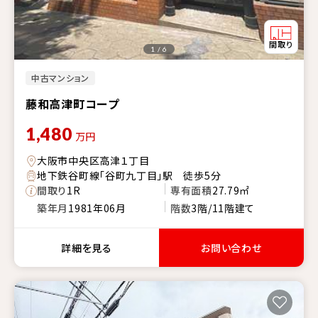
1 / 6
中古マンション
藤和高津町コープ
1,480
万円
大阪市中央区高津１丁目
地下鉄谷町線「谷町九丁目」駅 徒歩5分
間取り
1R
専有面積
27.79㎡
築年月
1981年06月
階数
3階/11階建て
詳細を見る
お問い合わせ