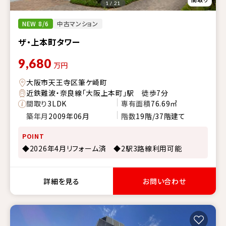
1 / 21
NEW 8/6
中古マンション
ザ・上本町タワー
9,680
万円
大阪市天王寺区筆ケ崎町
近鉄難波・奈良線「大阪上本町」駅 徒歩7分
間取り
3LDK
専有面積
76.69㎡
築年月
2009年06月
階数
19階/37階建て
POINT
◆2026年4月リフォーム済 ◆2駅3路線利用可能
詳細を見る
お問い合わせ