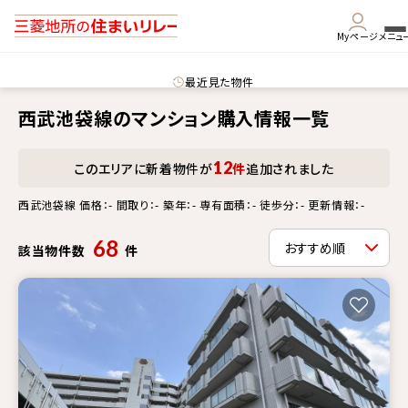
Myページ
メニュ
最近見た物件
西武池袋線のマンション購入情報一覧
12
このエリアに新着物件が
件
追加されました
西武池袋線 価格：- 間取り：- 築年：- 専有面積：- 徒歩分：- 更新情報：-
68
該当物件数
件