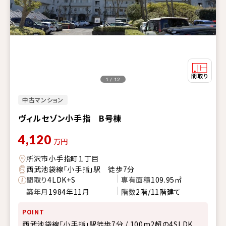
1 / 12
中古マンション
ヴィルセゾン小手指 B号棟
4,120
万円
所沢市小手指町１丁目
西武池袋線「小手指」駅 徒歩7分
間取り
4LDK+S
専有面積
109.95㎡
築年月
1984年11月
階数
2階/11階建て
POINT
西武池袋線「小手指」駅徒歩7分 / 100m2超の4SLDK