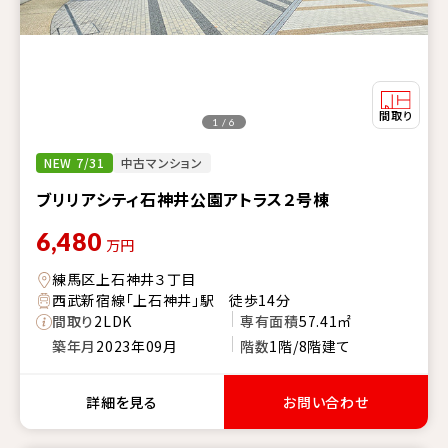
1 / 6
NEW 7/31
中古マンション
ブリリアシティ石神井公園アトラス２号棟
6,480
万円
練馬区上石神井３丁目
西武新宿線「上石神井」駅 徒歩14分
間取り
2LDK
専有面積
57.41㎡
築年月
2023年09月
階数
1階/8階建て
詳細を見る
お問い合わせ