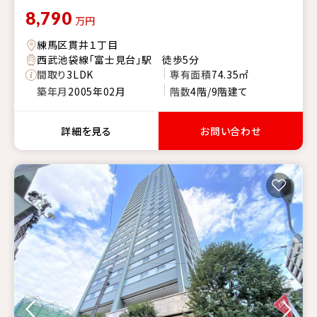
8,790
万円
練馬区貫井１丁目
西武池袋線「富士見台」駅 徒歩5分
間取り
3LDK
専有面積
74.35㎡
築年月
2005年02月
階数
4階/9階建て
詳細を見る
お問い合わせ