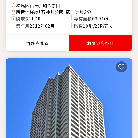
練馬区石神井町３丁目
西武池袋線「石神井公園」駅 徒歩3分
間取り
1LDK
専有面積
63.91㎡
築年月
2012年02月
階数
10階/25階建て
詳細を見る
お問い合わせ