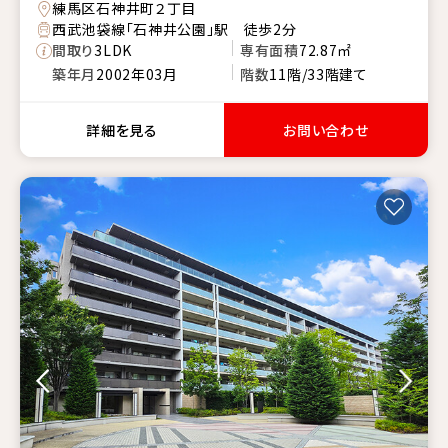
練馬区石神井町２丁目
西武池袋線「石神井公園」駅 徒歩2分
間取り
3LDK
専有面積
72.87㎡
築年月
2002年03月
階数
11階/33階建て
詳細を見る
お問い合わせ