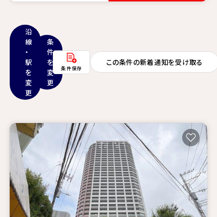
沿
線
条
・
件
駅
を
この条件の新着通知を受け取る
条件保存
を
変
変
更
更