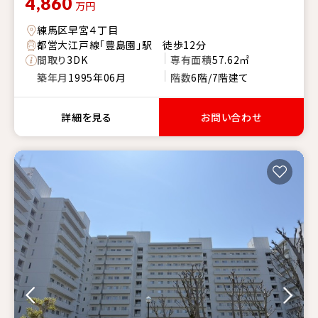
4,860
万円
練馬区早宮４丁目
都営大江戸線「豊島園」駅 徒歩12分
間取り
3DK
専有面積
57.62㎡
築年月
1995年06月
階数
6階/7階建て
詳細を見る
お問い合わせ