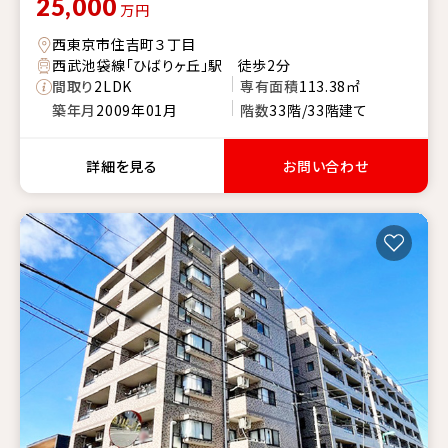
25,000
万円
西東京市住吉町３丁目
西武池袋線「ひばりヶ丘」駅 徒歩2分
間取り
2LDK
専有面積
113.38㎡
築年月
2009年01月
階数
33階/33階建て
詳細を見る
お問い合わせ