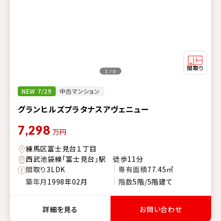
1 / 6
NEW 7/29
中古マンション
グランヒルズプラタナスアヴェニュー
7,298
万円
練馬区富士見台１丁目
西武池袋線「富士見台」駅 徒歩11分
間取り
3LDK
専有面積
77.45㎡
築年月
1998年02月
階数
5階/5階建て
詳細を見る
お問い合わせ