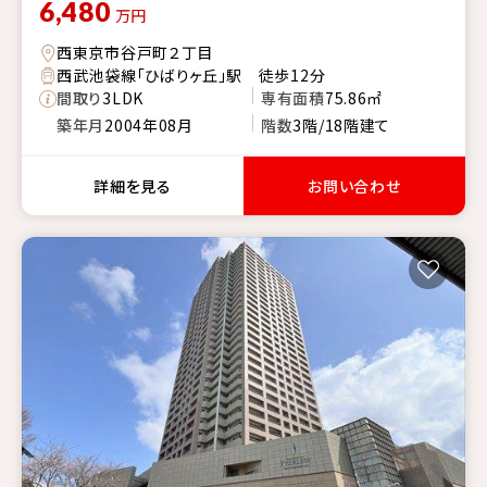
6,480
万円
西東京市谷戸町２丁目
西武池袋線「ひばりヶ丘」駅 徒歩12分
間取り
3LDK
専有面積
75.86㎡
築年月
2004年08月
階数
3階/18階建て
詳細を見る
お問い合わせ