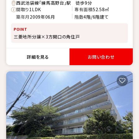
西武池袋線「練馬高野台」駅 徒歩9分
間取り
1LDK
専有面積
52.58㎡
築年月
2009年06月
階数
4階/6階建て
POINT
三菱地所分譲×3方開口の角住戸
詳細を見る
お問い合わせ