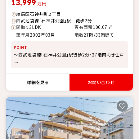
13,999
万円
練馬区石神井町２丁目
西武池袋線「石神井公園」駅 徒歩2分
間取り
3LDK
専有面積
106.07㎡
築年月
2002年03月
階数
27階/33階建て
POINT
～西武池袋線「石神井公園」駅徒歩2分・27階南向き住戸
～
詳細を見る
お問い合わせ