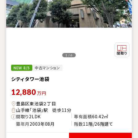
1 / 6
NEW 8/5
中古マンション
シティタワー池袋
12,880
万円
豊島区東池袋２丁目
山手線「池袋」駅 徒歩11分
間取り
2LDK
専有面積
60.42㎡
築年月
2003年08月
階数
11階/26階建て