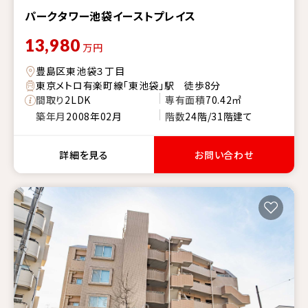
パークタワー池袋イーストプレイス
13,980
万円
豊島区東池袋３丁目
東京メトロ有楽町線「東池袋」駅 徒歩8分
間取り
2LDK
専有面積
70.42㎡
築年月
2008年02月
階数
24階/31階建て
詳細を見る
お問い合わせ