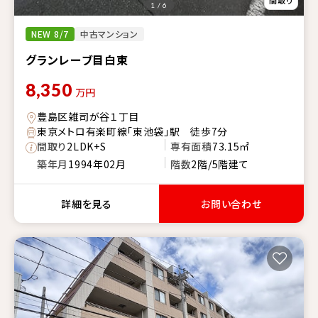
1 / 6
NEW 8/7
中古マンション
グランレーブ目白東
8,350
万円
豊島区雑司が谷１丁目
東京メトロ有楽町線「東池袋」駅 徒歩7分
間取り
2LDK+S
専有面積
73.15㎡
築年月
1994年02月
階数
2階/5階建て
詳細を見る
お問い合わせ