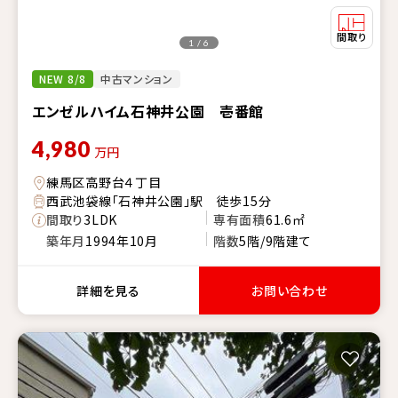
1 / 6
NEW 8/8
中古マンション
エンゼルハイム石神井公園 壱番館
4,980
万円
練馬区高野台４丁目
西武池袋線「石神井公園」駅 徒歩15分
間取り
3LDK
専有面積
61.6㎡
築年月
1994年10月
階数
5階/9階建て
詳細を見る
お問い合わせ