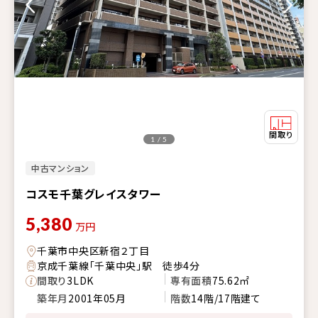
1 / 5
中古マンション
コスモ千葉グレイスタワー
5,380
万円
千葉市中央区新宿２丁目
京成千葉線「千葉中央」駅 徒歩4分
間取り
3LDK
専有面積
75.62㎡
築年月
2001年05月
階数
14階/17階建て