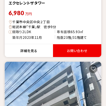
エクセレントザタワー
6,980
万円
千葉市中央区中央２丁目
総武本線「千葉」駅 徒歩9分
間取り
2LDK
専有面積
65.93㎡
築年月
2023年11月
階数
23階/31階建て
詳細を見る
お問い合わせ