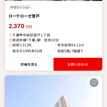
中古マンション
ローテローゼ登戸
2,370
万円
千葉市中央区登戸１丁目
総武本線「千葉」駅 徒歩10分
間取り
2LDK
専有面積
56.12㎡
築年月
1995年03月
階数
5階/7階建て
詳細を見る
お問い合わせ