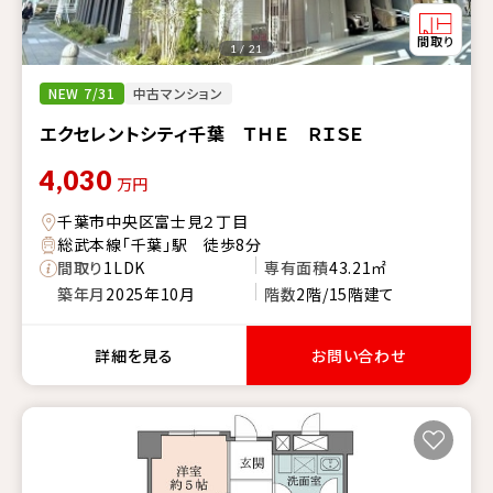
1 / 21
NEW 7/31
中古マンション
エクセレントシティ千葉 ＴＨＥ ＲＩＳＥ
4,030
万円
千葉市中央区富士見２丁目
総武本線「千葉」駅 徒歩8分
間取り
1LDK
専有面積
43.21㎡
築年月
2025年10月
階数
2階/15階建て
詳細を見る
お問い合わせ