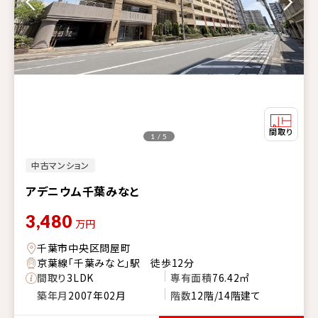
1 / 5
中古マンション
アデニウム千葉みなと
3,480
万円
千葉市中央区問屋町
京葉線「千葉みなと」駅 徒歩12分
間取り
3LDK
専有面積
76.42㎡
築年月
2007年02月
階数
12階/14階建て