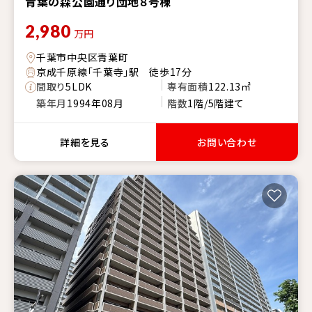
青葉の森公園通り団地８号棟
2,980
万円
千葉市中央区青葉町
京成千原線「千葉寺」駅 徒歩17分
間取り
5LDK
専有面積
122.13㎡
築年月
1994年08月
階数
1階/5階建て
詳細を見る
お問い合わせ