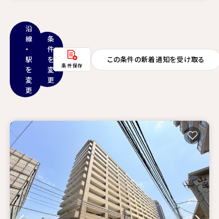
沿
線
条
・
件
駅
を
この条件の新着通知を受け取る
条件保存
を
変
変
更
更