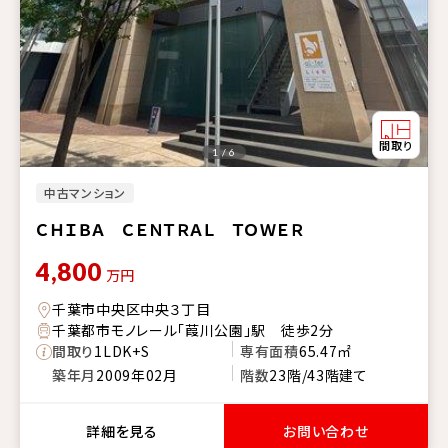
1 / 6
中古マンション
ＣＨＩＢＡ ＣＥＮＴＲＡＬ ＴＯＷＥＲ
4,800
万円
千葉市中央区中央３丁目
千葉都市モノレール「葭川公園」駅 徒歩2分
間取り
1LDK+S
専有面積
65.47㎡
築年月
2009年02月
階数
23階/43階建て
詳細を見る
お問い合わせ