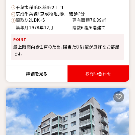
千葉市稲毛区稲毛２丁目
京成千葉線「京成稲毛」駅 徒歩7分
間取り
2LDK+S
専有面積
76.39㎡
築年月
1978年12月
階数
6階/6階建て
POINT
最上階南向き住戸のため、陽当たり眺望が良好なお部屋
です。
詳細を見る
お問い合わせ