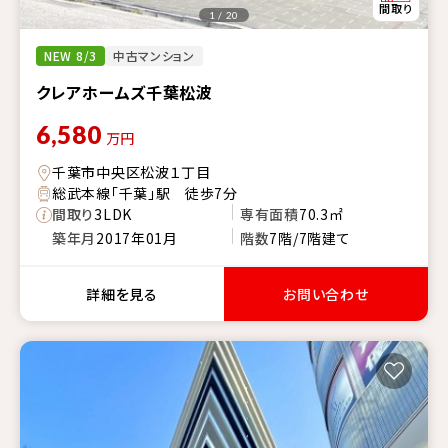
1 / 20
NEW 8/3
中古マンション
クレアホームズ千葉松波
6,580
万円
千葉市中央区松波１丁目
総武本線「千葉」駅 徒歩7分
間取り
3LDK
専有面積
70.3㎡
築年月
2017年01月
階数
7階/7階建て
詳細を見る
お問い合わせ