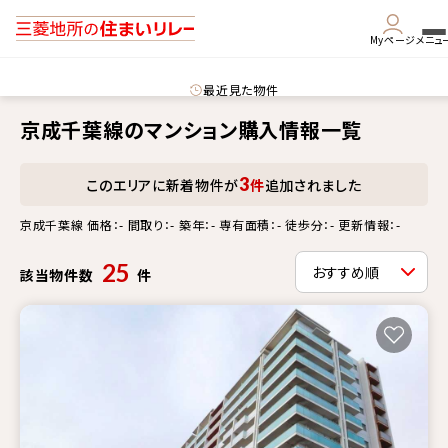
Myページ
メニュ
最近見た物件
京成千葉線のマンション購入情報一覧
3
このエリアに新着物件が
件
追加されました
京成千葉線 価格：- 間取り：- 築年：- 専有面積：- 徒歩分：- 更新情報：-
25
該当物件数
件