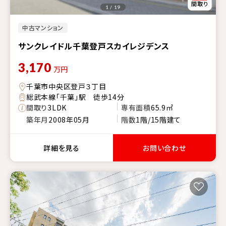
1 / 19
中古マンション
サンクレイドル千葉登戸スカイレジデンス
3,170
万円
千葉市中央区登戸３丁目
総武本線「千葉」駅 徒歩14分
間取り
3LDK
専有面積
65.9㎡
築年月
2008年05月
階数
1階/15階建て
詳細を見る
お問い合わせ