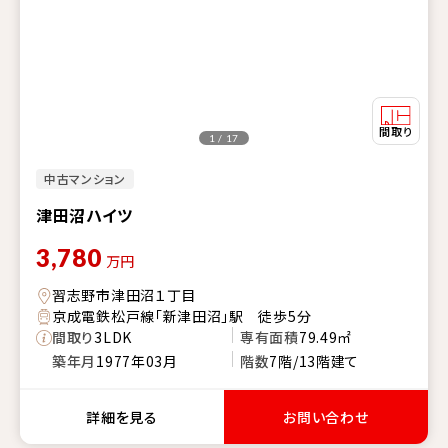
1 / 17
中古マンション
津田沼ハイツ
3,780
万円
習志野市津田沼１丁目
京成電鉄松戸線「新津田沼」駅 徒歩5分
間取り
3LDK
専有面積
79.49㎡
築年月
1977年03月
階数
7階/13階建て
詳細を見る
お問い合わせ