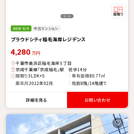
1 / 6
NEW 8/4
中古マンション
プラウドシティ稲毛海岸レジデンス
4,280
万円
千葉市美浜区稲毛海岸５丁目
京成千葉線「京成稲毛」駅 徒歩14分
間取り
3LDK+S
専有面積
80.77㎡
築年月
2012年02月
階数
8階/14階建て
詳細を見る
お問い合わせ