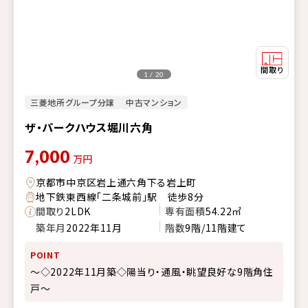
1 / 20
三菱地所グループ分譲
中古マンション
ザ・パークハウス堀川六角
7,000
万円
京都市中京区岩上通六角下る岩上町
地下鉄東西線「二条城前」駅 徒歩8分
間取り
2LDK
専有面積
54.22㎡
築年月
2022年11月
階数
9階/11階建て
POINT
～◇2022年11月築◇陽当り・通風・眺望良好な9階角住
戸～