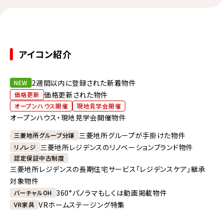
アイコン紹介
2週間以内に登録された新着物件
NEW
価格更新された物件
価格更新
オープンハウス開催
現地見学会開催
オープンハウス・現地見学会開催物件
三菱地所グループが手掛けた物件
三菱地所グループ分譲
三菱地所レジデンスのリノベーションブランド物件
リノレジ
認定保証中古制度
三菱地所レジデンスの長期住宅サービス「レジデンスケア」継承
対象物件
360°パノラマもしくは動画掲載物件
バーチャルOH
VRホームステージング特集
VR家具