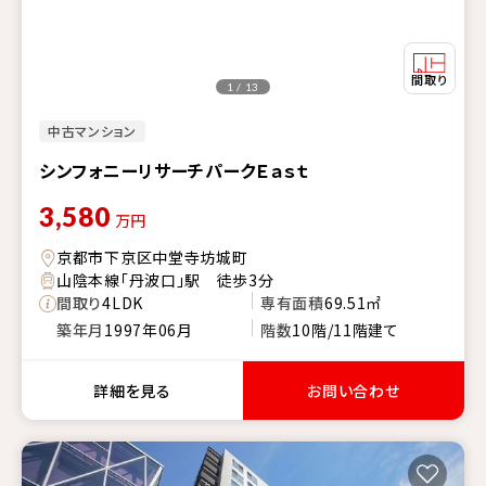
1 / 13
中古マンション
シンフォニーリサーチパークＥａｓｔ
3,580
万円
京都市下京区中堂寺坊城町
山陰本線「丹波口」駅 徒歩3分
間取り
4LDK
専有面積
69.51㎡
築年月
1997年06月
階数
10階/11階建て
詳細を見る
お問い合わせ