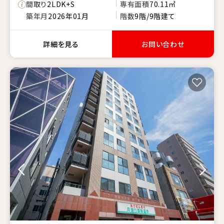
間取り
2LDK+S
専有面積
70.11㎡
築年月
2026年01月
階数
9階/9階建て
詳細を見る
お問い合わせ