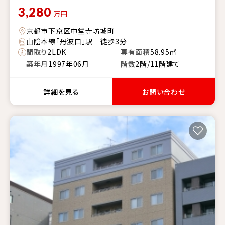
3,280
万円
京都市下京区中堂寺坊城町
山陰本線「丹波口」駅 徒歩3分
間取り
2LDK
専有面積
58.95㎡
築年月
1997年06月
階数
2階/11階建て
詳細を見る
お問い合わせ