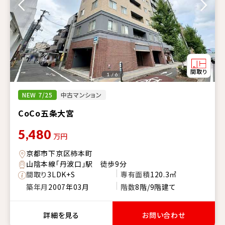
1 / 6
NEW 7/25
中古マンション
CoCo五条大宮
5,480
万円
京都市下京区柿本町
山陰本線「丹波口」駅 徒歩9分
間取り
3LDK+S
専有面積
120.3㎡
築年月
2007年03月
階数
8階/9階建て
詳細を見る
お問い合わせ