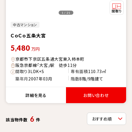
1 / 21
中古マンション
ＣｏＣｏ五条大宮
5,480
万円
京都市下京区五条通大宮東入柿本町
阪急京都線「大宮」駅 徒歩11分
間取り
3LDK+S
専有面積
110.73㎡
築年月
2007年03月
階数
8階/9階建て
詳細を見る
お問い合わせ
6
該当物件数
件