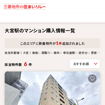
大宮駅のマンション購入情報一覧
1
このエリアに新着物件が
件
追加されました
阪急京都線 （ 大宮 ） 価格：- 間取り：- 築年：- 専有面積：- 徒歩分：- 更新情
報：-
6
該当物件数
件