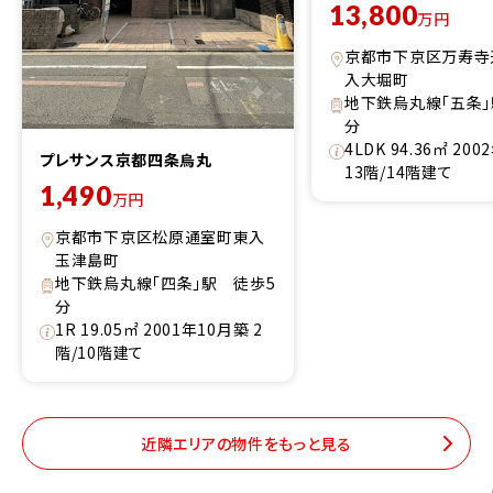
13,800
万円
京都市下京区万寿寺
入大堀町
地下鉄烏丸線「五条」
分
4LDK 94.36㎡ 20
プレサンス京都四条烏丸
13階/14階建て
1,490
万円
京都市下京区松原通室町東入
玉津島町
地下鉄烏丸線「四条」駅 徒歩5
分
1R 19.05㎡ 2001年10月築 2
階/10階建て
近隣エリアの物件をもっと見る