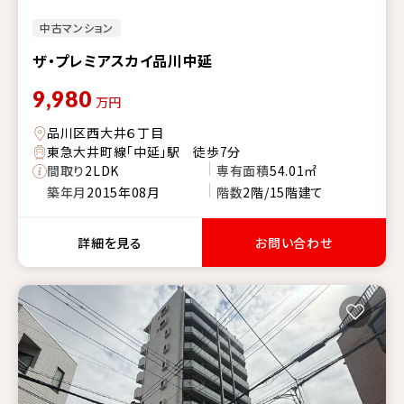
中古マンション
ザ・プレミアスカイ品川中延
9,980
万円
品川区西大井６丁目
東急大井町線「中延」駅 徒歩7分
間取り
2LDK
専有面積
54.01㎡
築年月
2015年08月
階数
2階/15階建て
詳細を見る
お問い合わせ