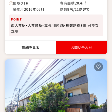
間取り
1K
専有面積
20.4㎡
築年月
2016年06月
階数
9階/11階建て
POINT
西大井駅・大井町駅・立会川駅 3駅複数路線利用可能な
立地
詳細を見る
お問い合わせ