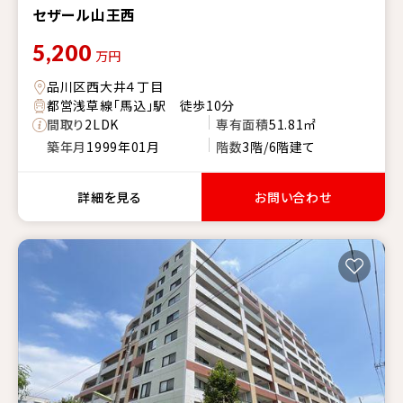
セザール山王西
5,200
万円
品川区西大井４丁目
都営浅草線「馬込」駅 徒歩10分
間取り
2LDK
専有面積
51.81㎡
築年月
1999年01月
階数
3階/6階建て
詳細を見る
お問い合わせ