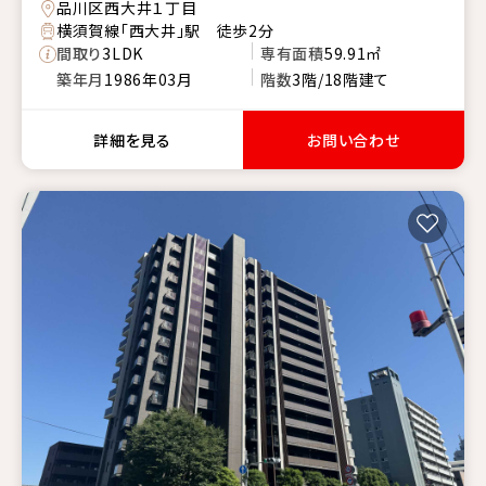
品川区西大井１丁目
横須賀線「西大井」駅 徒歩2分
間取り
3LDK
専有面積
59.91㎡
築年月
1986年03月
階数
3階/18階建て
詳細を見る
お問い合わせ