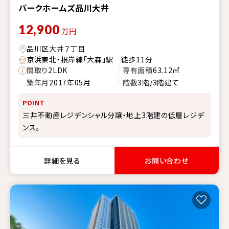
パークホームズ品川大井
12,900
万円
品川区大井７丁目
京浜東北・根岸線「大森」駅 徒歩11分
間取り
2LDK
専有面積
63.12㎡
築年月
2017年05月
階数
3階/3階建て
POINT
三井不動産レジデンシャル分譲・地上3階建の低層レジデ
ンス。
詳細を見る
お問い合わせ