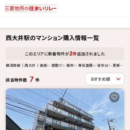
西大井駅のマンション購入情報一覧
2
このエリアに新着物件が
件
追加されました
横須賀線 （ 西大井 ） 価格：- 間取り：- 築年：- 専有面積：- 徒歩分：- 更新情
報：-
7
該当物件数
件