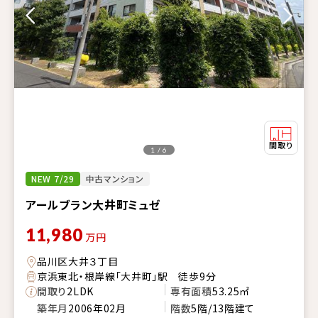
1 / 6
NEW 7/29
中古マンション
アールブラン大井町ミュゼ
11,980
万円
品川区大井３丁目
京浜東北・根岸線「大井町」駅 徒歩9分
間取り
2LDK
専有面積
53.25㎡
築年月
2006年02月
階数
5階/13階建て