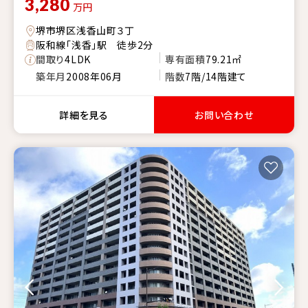
3,280
万円
堺市堺区浅香山町３丁
阪和線「浅香」駅 徒歩2分
間取り
4LDK
専有面積
79.21㎡
築年月
2008年06月
階数
7階/14階建て
詳細を見る
お問い合わせ