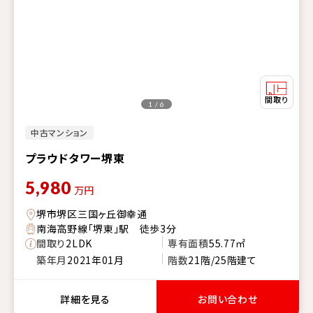
1 / 6
中古マンション
プラウドタワー堺東
5,980
万円
堺市堺区三国ヶ丘御幸通
南海高野線「堺東」駅 徒歩3分
間取り
2LDK
専有面積
55.77㎡
築年月
2021年01月
階数
21階/25階建て
詳細を見る
お問い合わせ