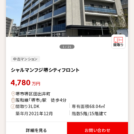
1 / 21
中古マンション
シャルマンフジ堺シティフロント
4,780
万円
堺市堺区田出井町
阪和線「堺市」駅 徒歩4分
間取り
3LDK
専有面積
68.04㎡
築年月
2021年12月
階数
5階/15階建て
詳細を見る
お問い合わせ