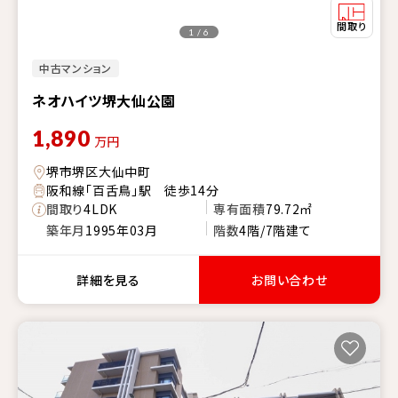
1 / 6
中古マンション
ネオハイツ堺大仙公園
1,890
万円
堺市堺区大仙中町
阪和線「百舌鳥」駅 徒歩14分
間取り
4LDK
専有面積
79.72㎡
築年月
1995年03月
階数
4階/7階建て
詳細を見る
お問い合わせ