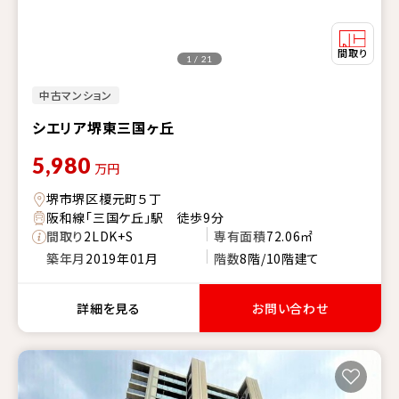
1 / 21
中古マンション
シエリア堺東三国ヶ丘
5,980
万円
堺市堺区榎元町５丁
阪和線「三国ケ丘」駅 徒歩9分
間取り
2LDK+S
専有面積
72.06㎡
築年月
2019年01月
階数
8階/10階建て
詳細を見る
お問い合わせ