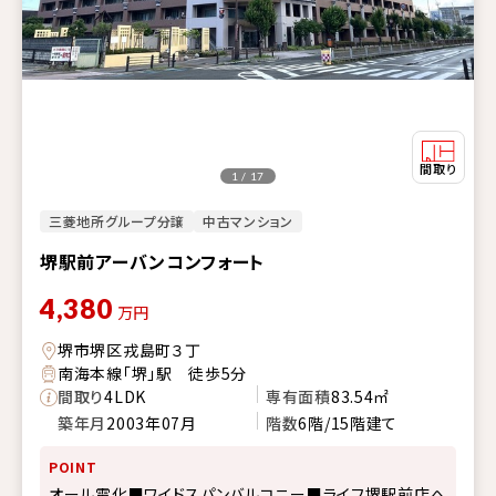
1 / 17
三菱地所グループ分譲
中古マンション
堺駅前アーバンコンフォート
4,380
万円
堺市堺区戎島町３丁
南海本線「堺」駅 徒歩5分
間取り
4LDK
専有面積
83.54㎡
築年月
2003年07月
階数
6階/15階建て
POINT
オール電化■ワイドスパンバルコニー■ライフ堺駅前店へ