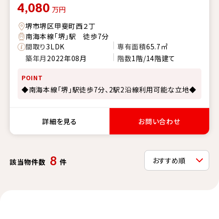
4,080
万円
堺市堺区甲斐町西２丁
南海本線「堺」駅 徒歩7分
間取り
3LDK
専有面積
65.7㎡
築年月
2022年08月
階数
1階/14階建て
POINT
◆南海本線「堺」駅徒歩7分、2駅2沿線利用可能な立地◆
詳細を見る
お問い合わせ
8
該当物件数
件