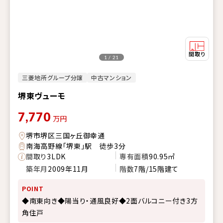
1 / 21
三菱地所グループ分譲
中古マンション
堺東ヴューモ
7,770
万円
堺市堺区三国ヶ丘御幸通
南海高野線「堺東」駅 徒歩3分
間取り
3LDK
専有面積
90.95㎡
築年月
2009年11月
階数
7階/15階建て
POINT
◆南東向き◆陽当り・通風良好◆2面バルコニー付き3方
角住戸