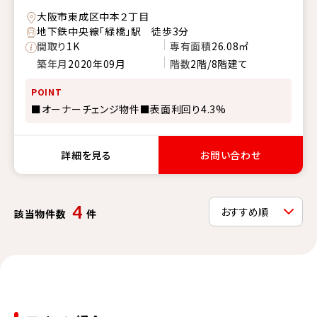
大阪市東成区中本２丁目
地下鉄中央線「緑橋」駅 徒歩3分
間取り
1K
専有面積
26.08㎡
築年月
2020年09月
階数
2階/8階建て
POINT
■オーナーチェンジ物件■表面利回り4.3%
詳細を見る
お問い合わせ
4
該当物件数
件