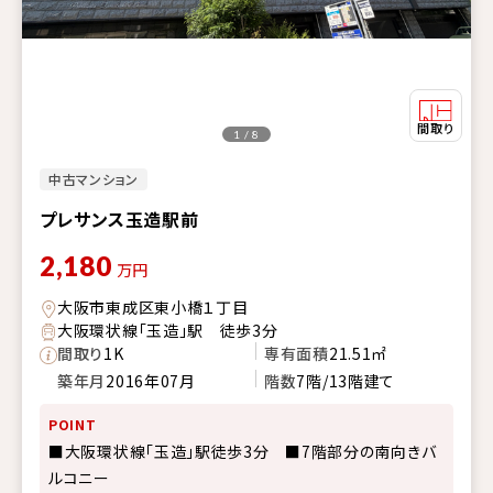
1 / 8
中古マンション
プレサンス玉造駅前
2,180
万円
大阪市東成区東小橋１丁目
大阪環状線「玉造」駅 徒歩3分
間取り
1K
専有面積
21.51㎡
築年月
2016年07月
階数
7階/13階建て
POINT
■大阪環状線「玉造」駅徒歩3分 ■7階部分の南向きバ
ルコニー