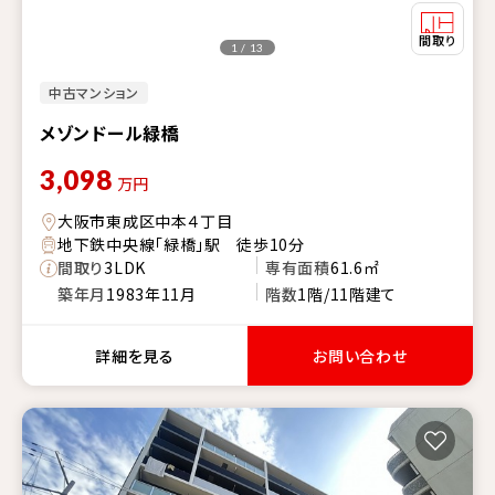
1 / 13
中古マンション
メゾンドール緑橋
3,098
万円
大阪市東成区中本４丁目
地下鉄中央線「緑橋」駅 徒歩10分
間取り
3LDK
専有面積
61.6㎡
築年月
1983年11月
階数
1階/11階建て
詳細を見る
お問い合わせ