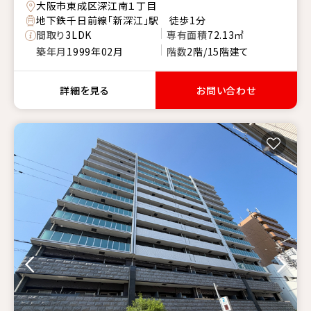
大阪市東成区深江南１丁目
地下鉄千日前線「新深江」駅 徒歩1分
間取り
3LDK
専有面積
72.13㎡
築年月
1999年02月
階数
2階/15階建て
詳細を見る
お問い合わせ