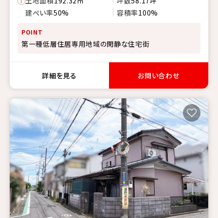
土地面積
192.32㎡
坪数
58.17坪
建ぺい率
50%
容積率
100%
POINT
第一種低層住居専用地域の閑静な住宅街
詳細を見る
お問い合わせ