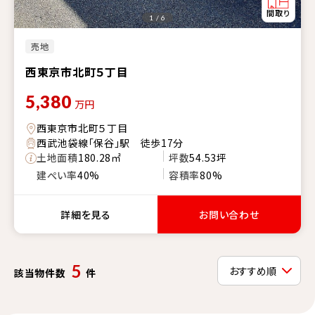
1 / 6
売地
西東京市北町５丁目
5,380
万円
西東京市北町５丁目
西武池袋線「保谷」駅 徒歩17分
土地面積
180.28㎡
坪数
54.53坪
建ぺい率
40%
容積率
80%
詳細を見る
お問い合わせ
5
該当物件数
件