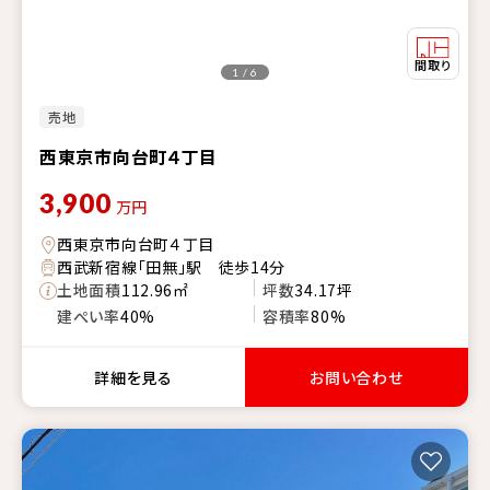
1 / 6
売地
西東京市向台町４丁目
3,900
万円
西東京市向台町４丁目
西武新宿線「田無」駅 徒歩14分
土地面積
112.96㎡
坪数
34.17坪
建ぺい率
40%
容積率
80%
詳細を見る
お問い合わせ