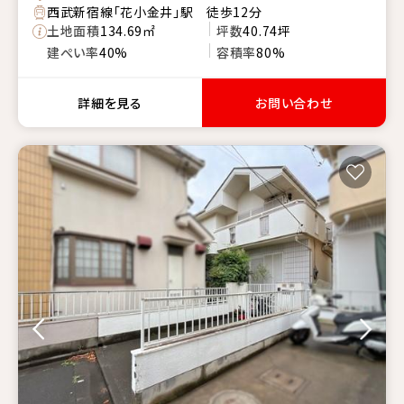
西武新宿線「花小金井」駅 徒歩12分
土地面積
134.69㎡
坪数
40.74坪
建ぺい率
40%
容積率
80%
詳細を見る
お問い合わせ