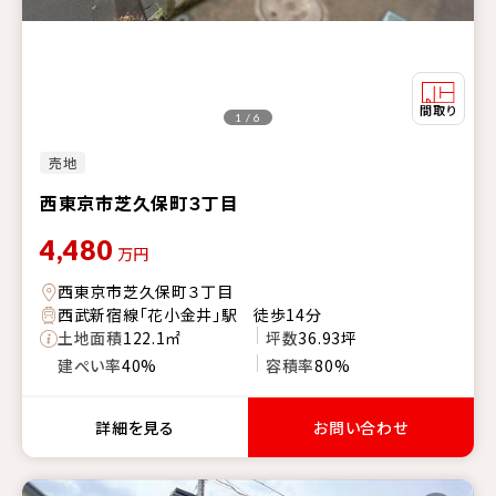
1 / 6
売地
西東京市芝久保町３丁目
4,480
万円
西東京市芝久保町３丁目
西武新宿線「花小金井」駅 徒歩14分
土地面積
122.1㎡
坪数
36.93坪
建ぺい率
40%
容積率
80%
詳細を見る
お問い合わせ