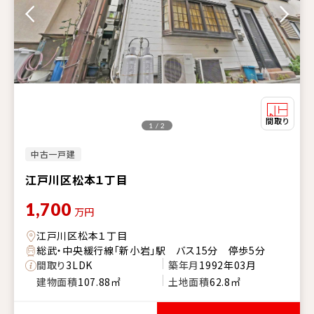
1 / 2
中古一戸建
江戸川区松本１丁目
1,700
万円
江戸川区松本１丁目
総武・中央緩行線「新小岩」駅 バス15分 停歩5分
間取り
3LDK
築年月
1992年03月
建物面積
107.88㎡
土地面積
62.8㎡