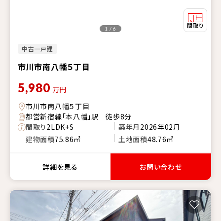
1 / 6
中古一戸建
市川市南八幡５丁目
5,980
万円
市川市南八幡５丁目
都営新宿線「本八幡」駅 徒歩8分
間取り
2LDK+S
築年月
2026年02月
建物面積
75.86㎡
土地面積
48.76㎡
詳細を見る
お問い合わせ