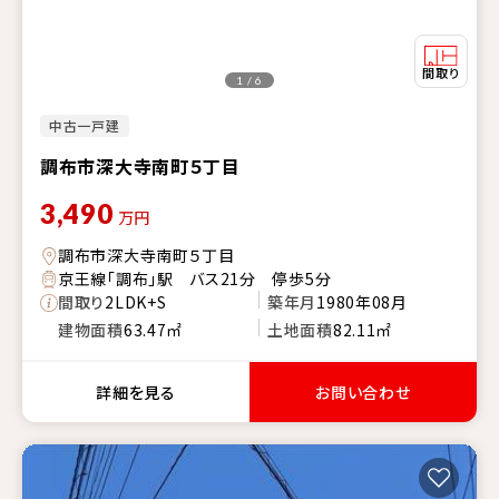
1 / 6
中古一戸建
調布市深大寺南町５丁目
3,490
万円
調布市深大寺南町５丁目
京王線「調布」駅 バス21分 停歩5分
間取り
2LDK+S
築年月
1980年08月
建物面積
63.47㎡
土地面積
82.11㎡
詳細を見る
お問い合わせ