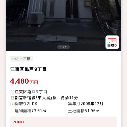
1 / 8
中古一戸建
江東区亀戸９丁目
4,480
万円
江東区亀戸９丁目
都営新宿線「東大島」駅 徒歩11分
間取り
2LDK
築年月
2008年12月
建物面積
73.61㎡
土地面積
51.96㎡
POINT