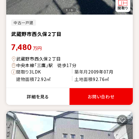
1 / 6
中古一戸建
武蔵野市西久保２丁目
7,480
万円
武蔵野市西久保２丁目
中央本線「三鷹」駅 徒歩17分
間取り
3LDK
築年月
2009年07月
建物面積
72.92㎡
土地面積
92.76㎡
詳細を見る
お問い合わせ