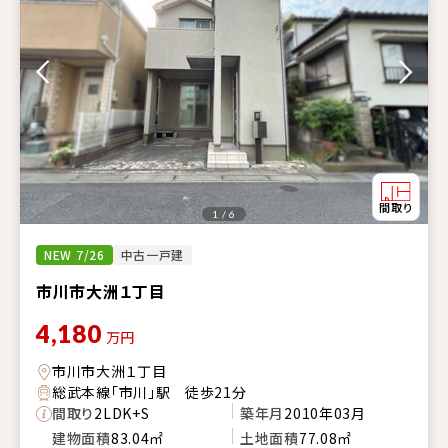
1 / 6
NEW 7/26
中古一戸建
市川市大洲１丁目
4,180
万円
市川市大洲１丁目
総武本線「市川」駅 徒歩21分
間取り
2LDK+S
築年月
2010年03月
建物面積
83.04㎡
土地面積
77.08㎡