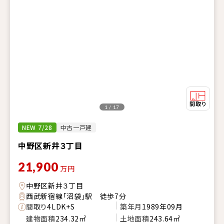
1 / 17
NEW 7/28
中古一戸建
中野区新井３丁目
21,900
万円
中野区新井３丁目
西武新宿線「沼袋」駅 徒歩7分
間取り
4LDK+S
築年月
1989年09月
建物面積
234.32㎡
土地面積
243.64㎡