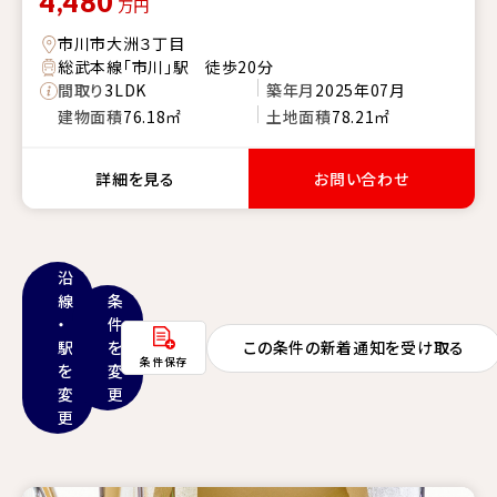
4,480
万円
市川市大洲３丁目
総武本線「市川」駅 徒歩20分
間取り
3LDK
築年月
2025年07月
建物面積
76.18㎡
土地面積
78.21㎡
詳細を見る
お問い合わせ
沿
線
条
・
件
駅
を
この条件の新着通知を受け取る
条件保存
を
変
変
更
更