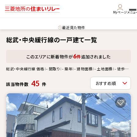
Myページ
メニュ
最近見た物件
総武・中央緩行線の一戸建て一覧
6
このエリアに新着物件が
件
追加されました
総武・中央緩行線 価格：- 間取り：- 築年：- 建物面積：- 土地面積：- 徒歩
分：- 更新情報：-
45
該当物件数
件