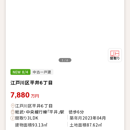
1 / 6
NEW 8/4
中古一戸建
江戸川区平井６丁目
7,880
万円
江戸川区平井６丁目
総武・中央緩行線「平井」駅 徒歩6分
間取り
3LDK
築年月
2023年04月
建物面積
93.13㎡
土地面積
87.62㎡