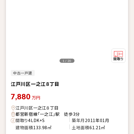
1 / 20
中古一戸建
江戸川区一之江８丁目
7,880
万円
江戸川区一之江８丁目
都営新宿線「一之江」駅 徒歩3分
間取り
4LDK+S
築年月
2011年01月
建物面積
133.98㎡
土地面積
61.21㎡