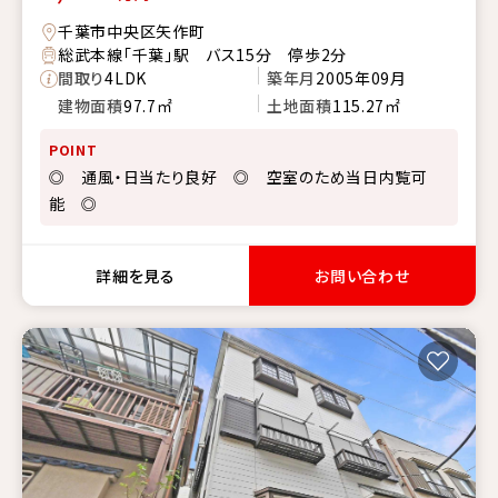
千葉市中央区矢作町
総武本線「千葉」駅 バス15分 停歩2分
間取り
4LDK
築年月
2005年09月
建物面積
97.7㎡
土地面積
115.27㎡
POINT
◎ 通風・日当たり良好 ◎ 空室のため当日内覧可
能 ◎
詳細を見る
お問い合わせ