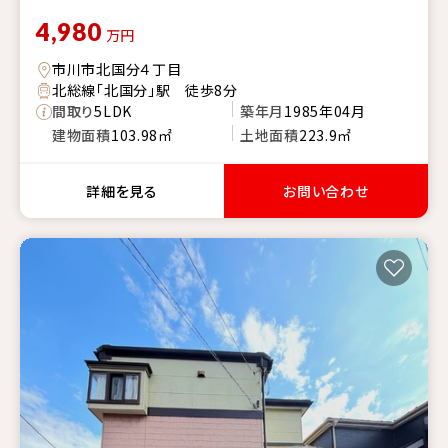
4,980
万円
市川市北国分４丁目
北総線「北国分」駅 徒歩8分
間取り
5LDK
築年月
1985年04月
建物面積
103.98㎡
土地面積
223.9㎡
詳細を見る
お問い合わせ