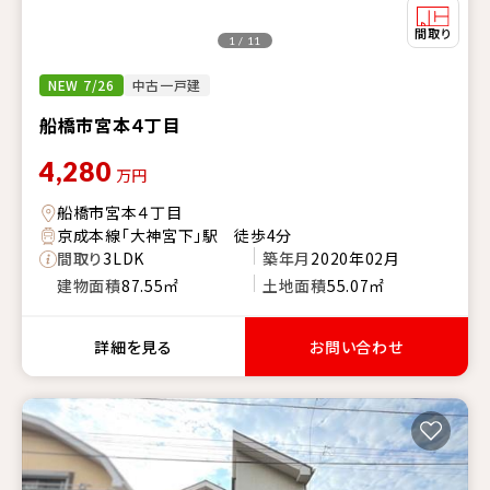
1 / 11
NEW 7/26
中古一戸建
船橋市宮本４丁目
4,280
万円
船橋市宮本４丁目
京成本線「大神宮下」駅 徒歩4分
間取り
3LDK
築年月
2020年02月
建物面積
87.55㎡
土地面積
55.07㎡
詳細を見る
お問い合わせ