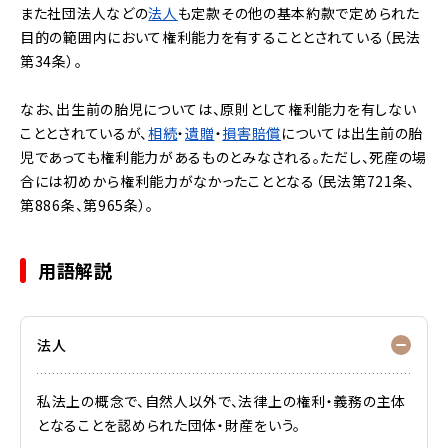
また社団法人などの
法人
も定款その他の基本約款で定められた
目的の範囲内において権利能力を有することとされている（民法
第34条）。
なお、出生前の胎児については、原則として権利能力を有しない
こととされているが、
相続
・
遺贈
・
損害賠償
については出生前の胎
児であっても権利能力があるものとみなされる。ただし、死産の場
合には初めから権利能力がなかったこととなる（民法第721条、
第886条、第965条）。
用語解説
法人
私法上の概念で、自然人以外で、法律上の権利・義務の主体
となることを認められた団体・財産をいう。