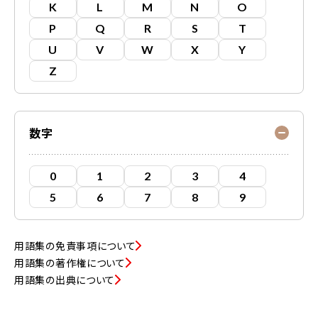
K
L
M
N
O
P
Q
R
S
T
U
V
W
X
Y
Z
数字
0
1
2
3
4
5
6
7
8
9
用語集の免責事項について
用語集の著作権について
用語集の出典について