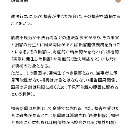
違法行為によって損害が生じた場合に、その損害を填補する
ことをいう。
債務不履行や不法行為などの違法な事実があり、その事実
と損害の発生とに因果関係があれば損害賠償義務を負うこ
とになる。その損害は、財産的か精神的かを問わず、積極的
（実際に発生した損害）か消極的（逸失利益など）かも問わ
ず填補の対象となる。
ただし、その範囲は、通常生ずべき損害とされ、当事者に予
見可能性がない損害は対象とはならない（相当因果関係、
因果の連鎖は無限に続くため、予見可能性の範囲に留める
という趣旨）。
損害賠償は原則として金銭でなされる。また、損害を受けた
者に過失があるときは賠償額は減額され（過失相殺）、損害
と同時に利益もあれば賠償額から控除される（損益相殺）。