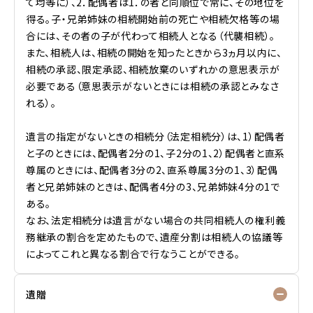
て均等に）、2．配偶者は1．の者と同順位で常に、その地位を
得る。子・兄弟姉妹の相続開始前の死亡や相続欠格等の場
合には、その者の子が代わって相続人となる（代襲相続）。
また、相続人は、相続の開始を知ったときから3ヵ月以内に、
相続の承認、限定承認、相続放棄のいずれかの意思表示が
必要である（意思表示がないときには相続の承認とみなさ
れる）。
遺言の指定がないときの相続分（法定相続分）は、1）配偶者
と子のときには、配偶者2分の1、子2分の1、2）配偶者と直系
尊属のときには、配偶者3分の2、直系尊属3分の1、3）配偶
者と兄弟姉妹のときは、配偶者4分の3、兄弟姉妹4分の1で
ある。
なお、法定相続分は遺言がない場合の共同相続人の権利義
務継承の割合を定めたもので、遺産分割は相続人の協議等
によってこれと異なる割合で行なうことができる。
遺贈