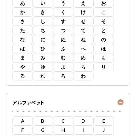
あ
い
う
え
お
か
き
く
け
こ
さ
し
す
せ
そ
た
ち
つ
て
と
な
に
ぬ
ね
の
は
ひ
ふ
へ
ほ
ま
み
む
め
も
や
ゆ
よ
ら
り
る
れ
ろ
わ
アルファベット
A
B
C
D
E
F
G
H
I
J