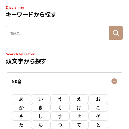
Disclaimer
キーワードから探す
Search by Letter
頭文字から探す
50音
あ
い
う
え
お
か
き
く
け
こ
さ
し
す
せ
そ
た
ち
つ
て
と