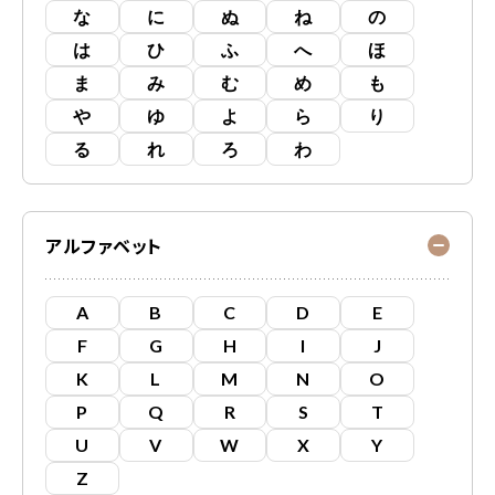
な
に
ぬ
ね
の
は
ひ
ふ
へ
ほ
ま
み
む
め
も
や
ゆ
よ
ら
り
る
れ
ろ
わ
アルファベット
A
B
C
D
E
F
G
H
I
J
K
L
M
N
O
P
Q
R
S
T
U
V
W
X
Y
Z