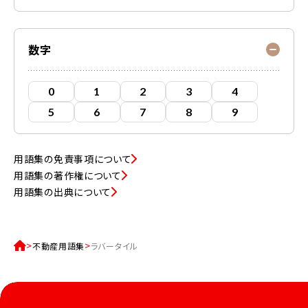
数字
0
1
2
3
4
5
6
7
8
9
用語集の免責事項について
用語集の著作権について
用語集の出典について
不動産用語集
ラバータイル