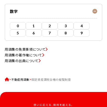
数字
0
1
2
3
4
5
6
7
8
9
用語集の免責事項について
用語集の著作権について
用語集の出典について
不動産用語集
固定資産課税台帳の縦覧制度