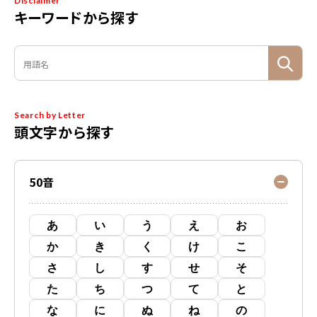
Disclaimer
キーワードから探す
Search by Letter
頭文字から探す
50音
あ
い
う
え
お
か
き
く
け
こ
さ
し
す
せ
そ
た
ち
つ
て
と
な
に
ぬ
ね
の