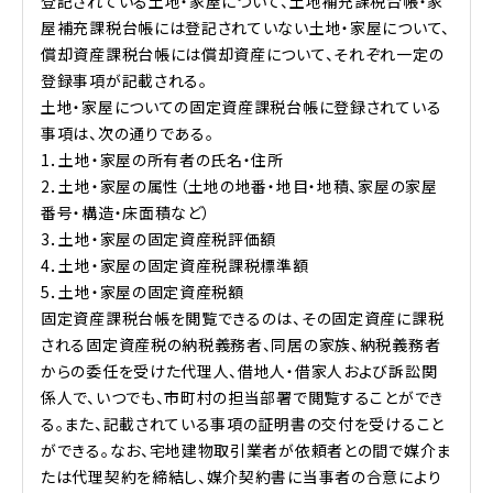
登記されている土地・家屋について、土地補充課税台帳・家
屋補充課税台帳には登記されていない土地・家屋について、
償却資産課税台帳には償却資産について、それぞれ一定の
登録事項が記載される。
土地・家屋についての固定資産課税台帳に登録されている
事項は、次の通りである。
1．土地・家屋の所有者の氏名・住所
2．土地・家屋の属性（土地の地番・地目・地積、家屋の家屋
番号・構造・床面積など）
3．土地・家屋の固定資産税評価額
4．土地・家屋の固定資産税課税標準額
5．土地・家屋の固定資産税額
固定資産課税台帳を閲覧できるのは、その固定資産に課税
される固定資産税の納税義務者、同居の家族、納税義務者
からの委任を受けた代理人、借地人・借家人および訴訟関
係人で、いつでも、市町村の担当部署で閲覧することができ
る。また、記載されている事項の証明書の交付を受けること
ができる。なお、宅地建物取引業者が依頼者との間で媒介ま
たは代理契約を締結し、媒介契約書に当事者の合意により