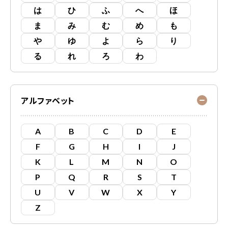
は
ひ
ふ
へ
ほ
ま
み
む
め
も
や
ゆ
よ
ら
り
る
れ
ろ
わ
アルファベット
A
B
C
D
E
F
G
H
I
J
K
L
M
N
O
P
Q
R
S
T
U
V
W
X
Y
Z