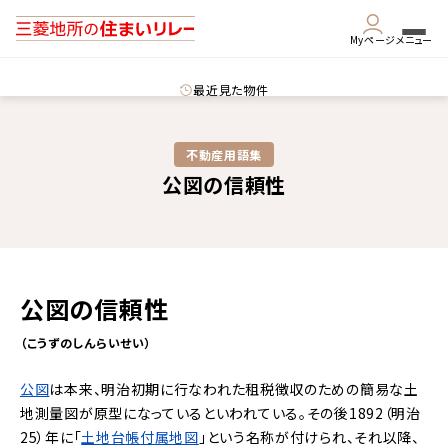
Myページ
メニュー
最近見た物件
不動産用語集​
公図の信頼性
公図の信頼性
（こうずのしんらいせい）
公図
は本来、明治初期に行なわれた租税徴収のための簡易な土
地測量図が原型になっているといわれている。その後1892（明治
25）年に「
土地台帳付属地図
」という名称が付けられ、それ以降、