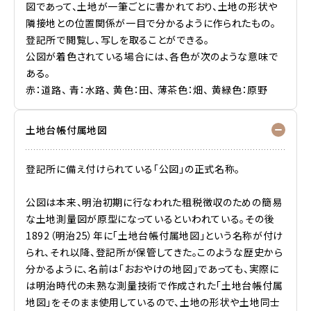
図であって、土地が一筆ごとに書かれており、土地の形状や
隣接地との位置関係が一目で分かるように作られたもの。
登記所で閲覧し、写しを取ることができる。
公図が着色されている場合には、各色が次のような意味で
ある。
赤：道路、 青：水路、 黄色：田、 薄茶色：畑、 黄緑色：原野
土地台帳付属地図
登記所に備え付けられている「公図」の正式名称。
公図は本来、明治初期に行なわれた租税徴収のための簡易
な土地測量図が原型になっているといわれている。その後
1892（明治25）年に「土地台帳付属地図」という名称が付け
られ、それ以降、登記所が保管してきた。このような歴史から
分かるように、名前は「おおやけの地図」であっても、実際に
は明治時代の未熟な測量技術で作成された「土地台帳付属
地図」をそのまま使用しているので、土地の形状や土地同士