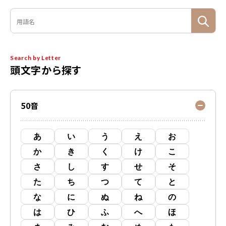
Search by Letter
頭文字から探す
50音
あ
い
う
え
お
か
き
く
け
こ
さ
し
す
せ
そ
た
ち
つ
て
と
な
に
ぬ
ね
の
は
ひ
ふ
へ
ほ