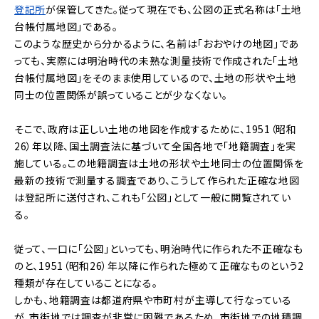
登記所
が保管してきた。従って現在でも、公図の正式名称は「土地
台帳付属地図」である。
このような歴史から分かるように、名前は「おおやけの地図」であ
っても、実際には明治時代の未熟な測量技術で作成された「土地
台帳付属地図」をそのまま使用しているので、土地の形状や土地
同士の位置関係が誤っていることが少なくない。
そこで、政府は正しい土地の地図を作成するために、1951（昭和
26）年以降、国土調査法に基づいて全国各地で「地籍調査」を実
施している。この地籍調査は土地の形状や土地同士の位置関係を
最新の技術で測量する調査であり、こうして作られた正確な地図
は登記所に送付され、これも「公図」として一般に閲覧されてい
る。
従って、一口に「公図」といっても、明治時代に作られた不正確なも
のと、1951（昭和26）年以降に作られた極めて正確なものという2
種類が存在していることになる。
しかも、地籍調査は都道府県や市町村が主導して行なっている
が、市街地では調査が非常に困難であるため、市街地での地積調