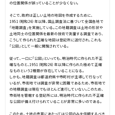
の位置関係が誤っていることが少なくない。
そこで、政府は正しい土地の地図を作成するために、
1951（昭和26）年以降、国土調査法に基づいて全国各地で
「地籍調査」を実施している。この地籍調査は土地の形状や
土地同士の位置関係を最新の技術で測量する調査であり、
こうして作られた正確な地図は登記所に送付され、これも
「公図」として一般に閲覧されている。
従って、一口に「公図」といっても、明治時代に作られた不正
確なものと、1951（昭和26）年以降に作られた極めて正確
なものという2種類が存在していることになる。
しかも、地籍調査は都道府県や市町村が主導して行なって
いるが、市街地では調査が非常に困難であるため、市街地で
の地積調査は現在でもほとんど進行していない。このため、
市街地を管轄する登記所には、明治時代に作られた不正確
な公図が備え付けられていることが非常に多いのである。
このため、土地の売買にあたっては公図のみを信頼するべき