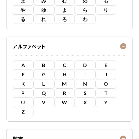
ま
み
む
め
も
や
ゆ
よ
ら
り
る
れ
ろ
わ
アルファベット
A
B
C
D
E
F
G
H
I
J
K
L
M
N
O
P
Q
R
S
T
U
V
W
X
Y
Z
数字