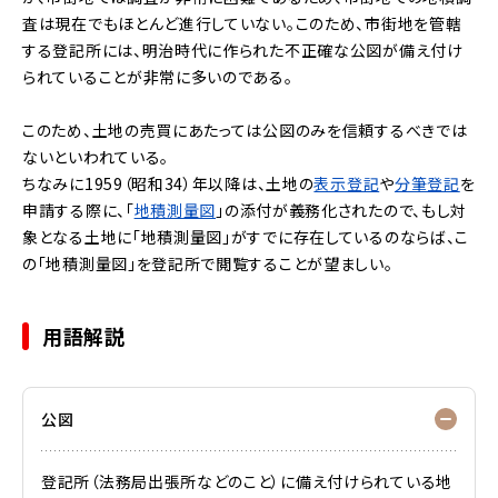
査は現在でもほとんど進行していない。このため、市街地を管轄
する登記所には、明治時代に作られた不正確な公図が備え付け
られていることが非常に多いのである。
このため、土地の売買にあたっては公図のみを信頼するべきでは
ないといわれている。
ちなみに1959（昭和34）年以降は、土地の
表示登記
や
分筆登記
を
申請する際に、「
地積測量図
」の添付が義務化されたので、もし対
象となる土地に「地積測量図」がすでに存在しているのならば、こ
の「地積測量図」を登記所で閲覧することが望ましい。
用語解説
公図
登記所（法務局出張所などのこと）に備え付けられている地