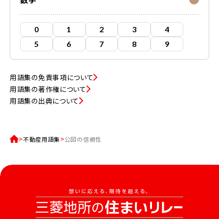
0
1
2
3
4
5
6
7
8
9
用語集の免責事項について
用語集の著作権について
用語集の出典について
不動産用語集
公図の信頼性